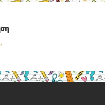
ηση
ε
.