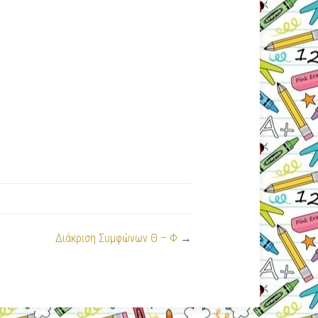
Διάκριση Συμφώνων Θ – Φ
→