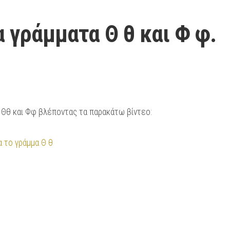
 γράμματα Θ θ και Φ φ.
 Θθ και Φφ βλέποντας τα παρακάτω βίντεο:
α το γράμμα Θ θ