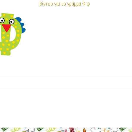
βίντεο για το γράμμα Φ φ