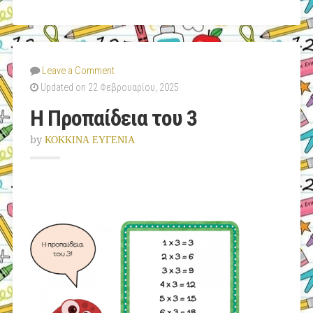
Leave a Comment
Updated on 22 Φεβρουαρίου, 2025
Η Προπαίδεια του 3
by
ΚΟΚΚΙΝΑ ΕΥΓΕΝΙΑ