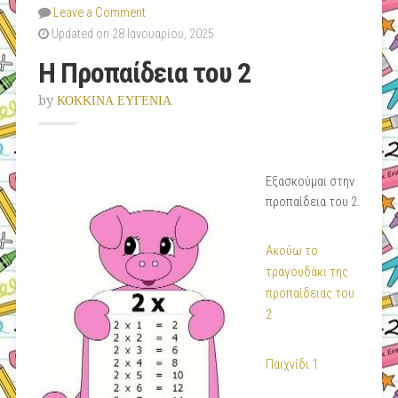
Leave a Comment
Updated on 28 Ιανουαρίου, 2025
Η Προπαίδεια του 2
by
ΚΟΚΚΙΝΑ ΕΥΓΕΝΙΑ
Εξασκούμαι στην
προπαίδεια του 2.
Ακούω το
τραγουδάκι της
προπαίδειας του
2
Παιχνίδι 1