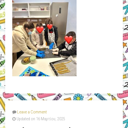
Leave a Comment
Updated on 16 Μαρτίου, 2025