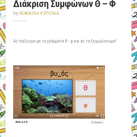
Διάκριση Συμφώνων Θ – Φ
by
ΚΟΚΚΙΝΑ ΕΥΓΕΝΙΑ
Ας παίξουμε με τα γράμματα θ - φ και ας τα ξεχωρίσουμε!