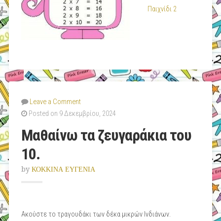
Παιχνίδι 2
Leave a Comment
Posted on 9 Δεκεμβρίου, 2024
Μαθαίνω τα ζευγαράκια του
10.
by
ΚΟΚΚΙΝΑ ΕΥΓΕΝΙΑ
Ακούστε το τραγουδάκι των δέκα μικρών Ινδιάνων.