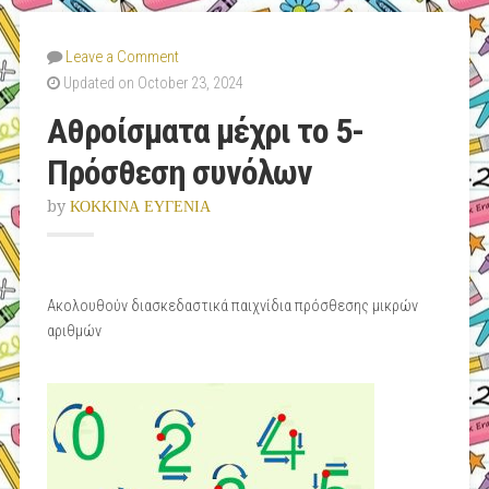
Leave a Comment
Updated on October 23, 2024
Αθροίσματα μέχρι το 5-
Πρόσθεση συνόλων
by
ΚΟΚΚΙΝΑ ΕΥΓΕΝΙΑ
Ακολουθούν διασκεδαστικά παιχνίδια πρόσθεσης μικρών
αριθμών