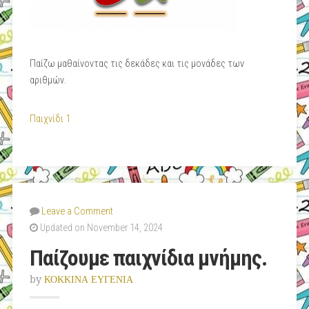
Παίζω μαθαίνοντας τις δεκάδες και τις μονάδες των
αριθμών.
Παιχνίδι 1
Leave a Comment
Updated on November 14, 2024
Παίζουμε παιχνίδια μνήμης.
by
ΚΟΚΚΙΝΑ ΕΥΓΕΝΙΑ