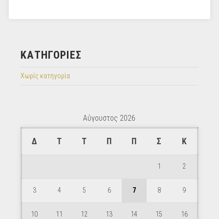
KΑΤΗΓΟΡΊΕΣ
Χωρίς κατηγορία
Αύγουστος 2026
Δ
Τ
Τ
Π
Π
Σ
Κ
1
2
3
4
5
6
7
8
9
10
11
12
13
14
15
16