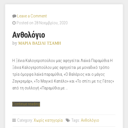
Leave a Comment
Posted on 28 Νοεμβρίου, 2020
Ανθολόγιο
by
ΜΑΡΙΑ ΒΑΣΙΛΙ ΤΣΑΜΗ
Η Ξένια Καλογεροπούλου μας αφηγείται Λαϊκά Παραμύθια Η
Ξένια Καλογεροπούλου μας αφηγείται με μοναδικό τρόπο
τρία όμορφα λαϊκά παραμύθια, «Ο Βαλέριος και ο μάγος
Ζαγκρεμάρ», «Το Μαγικό Καπέλο» και «Το σπίτι με τις Γάτες»
από τη συλλογή «Παραμύθια με …
“Ανθολόγιο”
Continue reading
Category:
Χωρίς κατηγορία
Tags:
Ανθολόγιο