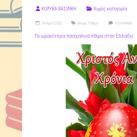
ΚΟΛΥΒΑ ΒΑΣΙΛΙΚΗ
Χωρίς κατηγορία
24 April 2022
έθιμα
,
Πάσχα
0 Comment
Τα ωραιότερα πασχαλινά έθιμα στην Ελλάδα