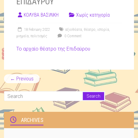
ΕΠΙΔΑΥΡΟΥ
ΚΟΛΥΒΑ ΒΑΣΙΛΙΚΗ
Χωρίς κατηγορία
18 February 2022
αξιοθέατα
,
θέατρο
,
ιστορία
,
μνημεία
,
πολιτισμός
0 Comment
Το αρχαίο θέατρο της Επιδαύρου
← Previous
ARCHIVES