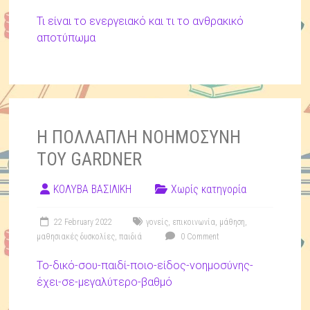
Τι είναι το ενεργειακό και τι το ανθρακικό
αποτύπωμα
Η ΠΟΛΛΑΠΛΗ ΝΟΗΜΟΣΥΝΗ
ΤΟΥ GARDNER
ΚΟΛΥΒΑ ΒΑΣΙΛΙΚΗ
Χωρίς κατηγορία
22 February 2022
γονείς
,
επικοινωνία
,
μάθηση
,
μαθησιακές δυσκολίες
,
παιδιά
0 Comment
Το-δικό-σου-παιδί-ποιο-είδος-νοημοσύνης-
έχει-σε-μεγαλύτερο-βαθμό