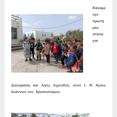
Κάναμε
την
πρώτη
μας
στάση
για
ξεκούραση και λίγες λιχουδιές στον Ι. Ν. Αγίου
Ιωάννου του Χρυσοστόμου.