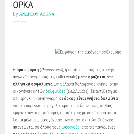
ΟΡΚΑ
by
ΑΝΔΡΕΟΥ ΑΘΗΝΑ
Η
όρκα
ή
όρκη
(
Orcinus orca
), η οποία εξαιτίας της κοινής
αγγλικής ονομασίας της (killer whale)
μεταφράζεται στα
ελληνικά εσφαλμένα
ως φάλαινα δολοφόνος, ανήκει στην
οικογένεια κητών
δελφινίδες
(
Delphinidae
). Σε αντίθεση με
ότι φρονεί η κοινή γνώμη,
οι όρκες είναι γνήσια δελφίνια
,
για την ακρίβεια τα μεγαλύτερα του είδους τους, καθώς
εμφανίζουν περισσότερες ομοιότητες με αυτά, παρά με τα
λοιπά μέλη της οικογένειας των οδοντοκητών. Οι όρκες
απαντώνται σε όλους τους
ωκεανούς
, από τις παγωμένες