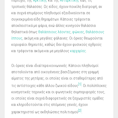
περιοχές της
Αρκτικής
και της
Ανταρκτικής
έως τις
τροπικές θάλασσες. Ως είδος, έχουν ποικίλη διατροφή, αν
και συχνά επιμέρους πληθυσμοί εξειδικεύονται σε
συγκεκριμένα είδη θηραμάτων. Κάποιες τρέφονται
αποκλειστικά με ψάρια, ενώ άλλες κυνηγούν θαλάσσια
θηλαστικά όπως
θαλάσσιους λέοντες
,
φώκιες
,
θαλάσσιους
ίππους
, ακόμη και μεγάλες φάλαινες. Οι όρκες θεωρούνται
κορυφαίοι θηρευτές, καθώς δεν έχουν φυσικούς εχθρούς
και τρέφονται ακόμα και με μεγάλους
καρχαρίες
.
Οι όρκες είναι ιδιαίτερα κοινωνικές. Κάποιοι πληθυσμοί
αποτελούνται από οικογένειες βασιζόμενες στη γραμμή
αίματος της μητέρας, οι οποίες είναι οι σταθερότερες από
[1]
τις αντίστοιχες κάθε άλλου ζωικού είδους
. Οι πολύπλοκες
κυνηγετικές τεχνικές και οι φωνητικές συμπεριφορές τους,
οι οποίες είναι συχνά διαφορετικές σε ξεχωριστές ομάδες
και κληροδοτούνται στις επόμενες γενιές, έχουν
[2]
χαρακτηριστεί ως εκδηλώσεις πολιτισμού
.