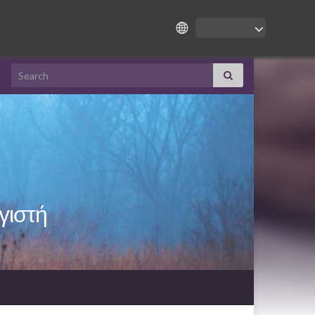
Search for:
ογιστή