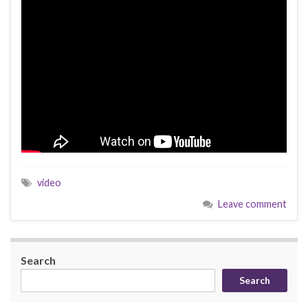
video
Leave comment
Search
Search