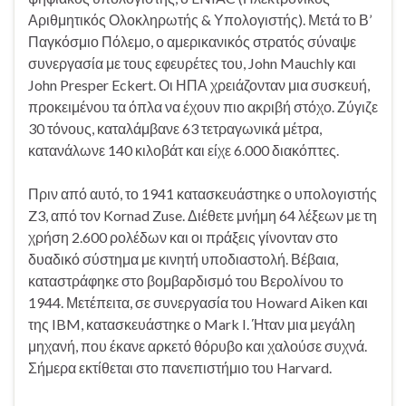
Αριθμητικός Ολοκληρωτής & Υπολογιστής). Μετά το Β’
Παγκόσμιο Πόλεμο, ο αμερικανικός στρατός σύναψε
συνεργασία με τους εφευρέτες του, John Mauchly και
John Presper Eckert. Οι ΗΠΑ χρειάζονταν μια συσκευή,
προκειμένου τα όπλα να έχουν πιο ακριβή στόχο. Ζύγιζε
30 τόνους, καταλάμβανε 63 τετραγωνικά μέτρα,
κατανάλωνε 140 κιλοβάτ και είχε 6.000 διακόπτες.
Πριν από αυτό, το 1941 κατασκευάστηκε ο υπολογιστής
Z3, από τον Kornad Zuse. Διέθετε μνήμη 64 λέξεων με τη
χρήση 2.600 ρολέδων και οι πράξεις γίνονταν στο
δυαδικό σύστημα με κινητή υποδιαστολή. Βέβαια,
καταστράφηκε στο βομβαρδισμό του Βερολίνου το
1944. Μετέπειτα, σε συνεργασία του Howard Aiken και
της IBM, κατασκευάστηκε ο Mark I. Ήταν μια μεγάλη
μηχανή, που έκανε αρκετό θόρυβο και χαλούσε συχνά.
Σήμερα εκτίθεται στο πανεπιστήμιο του Harvard.