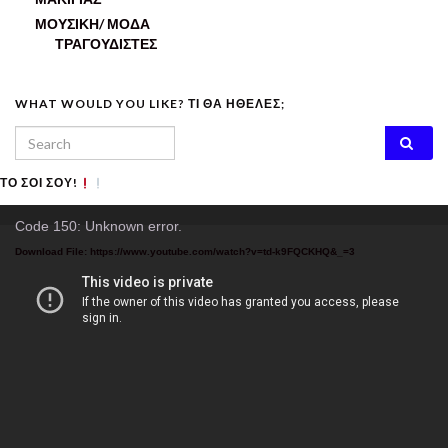
ΜΟΥΣΙΚΗ/ ΜΟΔΑ
ΤΡΑΓΟΥΔΙΣΤΕΣ
WHAT WOULD YOU LIKE? ΤΙ ΘΑ ΗΘΕΛΕΣ;
Search for:
ΤΟ ΣΟΙ ΣΟΥ!
Video
Code 150: Unknown error.
Player
Download File: https://www.youtube.com/watch?v=td-k9FQCKHQ&_=3