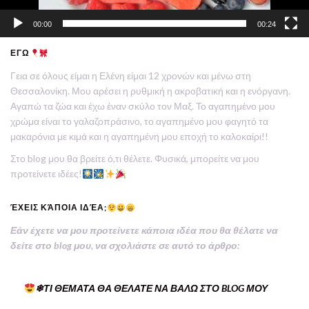
00:00
00:24
ΕΓΩ
Γεια σε όλους είμαι η Ελένη είμαι 12 χρονών και μένω στη
Θεσσαλονίκη. Μου αρέσει η ρυθμική η ακροβατική και η ενόργανη.
Αγαπώ τα ζώα και έχω έναν σκύλο τον Μαξ. Το αγαπημένο μου
χρώμα είναι το γαλαζοπράσινο, το αγαπημένο μου φαγητό τα
μακαρόνια με κιμά και η αγαπημένη μου εποχή το καλοκαίρι!!
Στο blog μου θα βρείτε ό,τι θέλετε. Φυσικά, μπορείτε να μου
προτείνετε ιδέες!
ΈΧΕΙΣ ΚΆΠΟΙΑ ΙΔΈΑ;
Εάν έχετε να μου προτείνετε κάποια ιδέα που θα θέλατε να
δείτε στο blog μου, να σχολιάστε σε αυτό το άρθρο:
❄ΤΙ ΘΕΜΑΤΑ ΘΑ ΘΕΛΑΤΕ ΝΑ ΒΑΛΩ ΣΤΟ BLOG ΜΟΥ