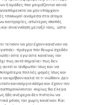
ων ή ομάδες που μοιράζονται κοινά
ι αναπόφευκτο να μην υπάρχουν
ρές τσακωμοί ανάμεσα στα άτομα
νω κατηγορίες, απώτερος σκοπός
 και συνεννόηση μεταξύ τους, ώστε
οι τείνουν να μην έχουν κανέναν να
 αγαπάει -πράγμα που θεωρώ σχεδόν
ιώσει ούτε εγώ ούτε κανένας του
-όχι πως αυτό σημαίνει πως δεν
 αυτοί οι άνθρωποι ίσως και να
σκληρότερα πολλές φορές ίσως και
 να κρύβουν καλά το τι νιώθουν. Δεν
τούν καινούργιο κόσμο και έχουν την
υτοαπομονώνονται -κυρίως θα έλεγα
πως ήδη ανέφερα δεν πιστεύω να
ικά μόνος του χωρίς κανέναν. Και