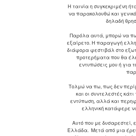
Η ταινία η συγκεκριμένη ήτ
να παρακολουθώ και γενικό
δηλαδή θρησ
Παρόλα αυτά, μπορώ να πω
εξαίρετο. Η παραγωγή ελλην
διάφορα φεστιβάλ στο εξωτε
προτερήματα που θα έλε
εντυπώσεις μου ή για 
παρ
Τολμώ να πω, πως δεν περί
και οι συντελεστές κάτι
εντύπωση, αλλά και περη
ελληνική κατάφερε ν
Αυτό που με δυσαρεστεί, 
Ελλάδα. Μετά από μια έρευν