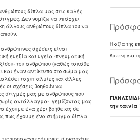
 ανθρώπους δίπλα μας στις καλές
 στιγμές. Δεν νομίζω να υπάρχει
Πρόσφ
κη άλλους ανθρώπους δίπλα του να
γαπούν.
Η αξία της ε
ι ανθρώπινες σχέσεις είναι
Κριτική για τ
ική ευεξία και υγεία -πνευματική
ξίσου- του ανθρώπου (καθώς το κάθε
ι και έναν αντίκτυπο στο σώμα μας
Πρόσφα
οκαλέσει ταχυπαλμίες και άλλες
ές οι σχέσεις βοηθούν να
ες στιγμές μας με ανθρώπους που
ΓΙΑΝΑΣΜΙΔ
 χωρίς αντάλλαγμα- γεμίζοντας μας
την ταινία 
να έχουμε ένα χέρι βοήθειας σε
ς πως έχουμε ένα στήριγμα δίπλα
 τις προαναφερόμενες, συναντάμε