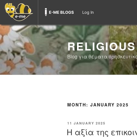
E-ME BLOGS
Log In
Skip
to
RELIGIOUS
content
Blog για θέματα θρησκευτικ
MONTH:
JANUARY 2025
POSTED
11 JANUARY 2025
ON
Η αξία της επικο