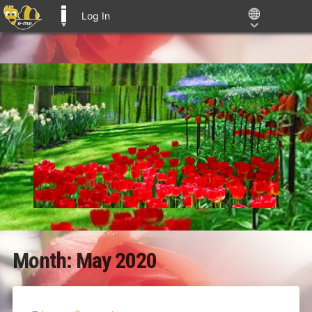
Log In
E-ME BLOGS
Month:
May 2020