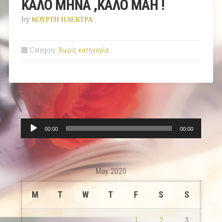
ΚΑΛΟ ΜΗΝΑ ,ΚΑΛΟ ΜΑΗ !
by
ΚΟΥΡΤΗ ΗΛΕΚΤΡΑ
Category:
Χωρίς κατηγορία
Audio
00:00
00:00
Player
May 2020
M
T
W
T
F
S
S
1
2
3