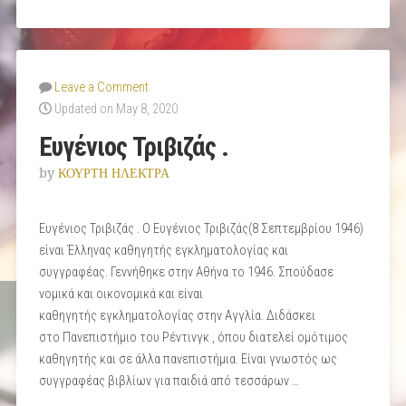
Γενοκτονία
των
Ελλήνων
του
Leave a Comment
Πόντου
Updated on May 8, 2020
!”
Ευγένιος Τριβιζάς .
by
ΚΟΥΡΤΗ ΗΛΕΚΤΡΑ
Ευγένιος Τριβιζάς . Ο Ευγένιος Τριβιζάς(8 Σεπτεμβρίου 1946)
είναι Έλληνας καθηγητής εγκληματολογίας και
συγγραφέας. Γεννήθηκε στην Αθήνα το 1946. Σπούδασε
νομικά και οικονομικά και είναι
καθηγητής εγκληματολογίας στην Αγγλία. Διδάσκει
στο Πανεπιστήμιο του Ρέντινγκ , όπου διατελεί ομότιμος
καθηγητής και σε άλλα πανεπιστήμια. Είναι γνωστός ως
συγγραφέας βιβλίων για παιδιά από τεσσάρων …