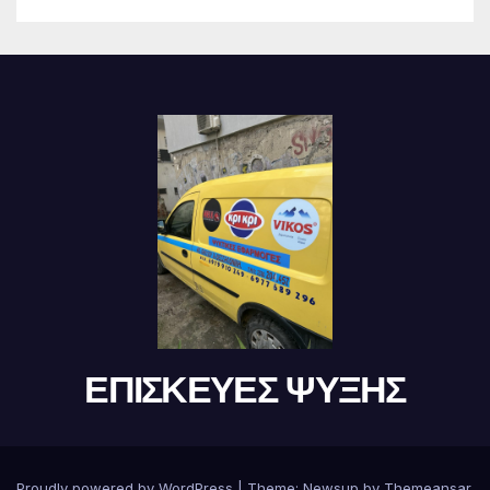
ΕΠΙΣΚΕΥΕΣ ΨΥΞΗΣ
Proudly powered by WordPress
|
Theme:
Newsup
by
Themeansar
.