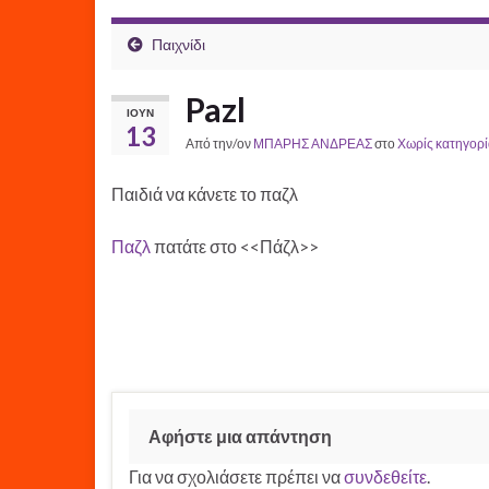
Παιχνίδι
Pazl
ΙΟΎΝ
13
Από την/ον
ΜΠΑΡΗΣ ΑΝΔΡΕΑΣ
στο
Χωρίς κατηγορί
Παιδιά να κάνετε το παζλ
Παζλ
πατάτε στο <<Πάζλ>>
Αφήστε μια απάντηση
Για να σχολιάσετε πρέπει να
συνδεθείτε
.