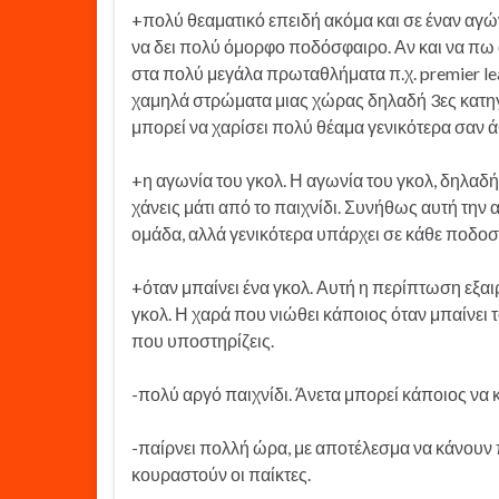
+πολύ θεαματικό επειδή ακόμα και σε έναν αγώ
να δει πολύ όμορφο ποδόσφαιρο. Αν και να πω 
στα πολύ μεγάλα πρωταθλήματα π.χ. premier lea
χαμηλά στρώματα μιας χώρας δηλαδή 3ες κατηγ
μπορεί να χαρίσει πολύ θέαμα γενικότερα σαν 
+η αγωνία του γκολ. Η αγωνία του γκολ, δηλαδή 
χάνεις μάτι από το παιχνίδι. Συνήθως αυτή την 
ομάδα, αλλά γενικότερα υπάρχει σε κάθε ποδοσ
+όταν μπαίνει ένα γκολ. Αυτή η περίπτωση εξαι
γκολ. Η χαρά που νιώθει κάποιος όταν μπαίνει το
που υποστηρίζεις.
-πολύ αργό παιχνίδι. Άνετα μπορεί κάποιος να κ
-παίρνει πολλή ώρα, με αποτέλεσμα να κάνουν 
κουραστούν οι παίκτες.