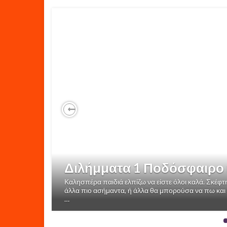
Previous
Διλήμματα 1 Ποδόσφαιρο
Καλησπέρα παιδιά ελπίζω να είστε όλοι καλά. Σκέφτ
άλλα πιο ασήμαντα, ή άλλα θα μπορούσα να πω και
…