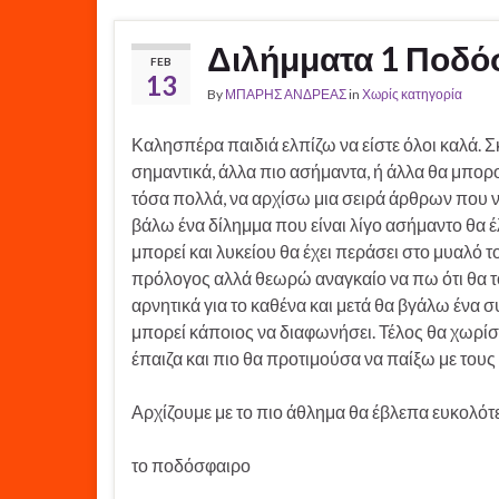
Διλήμματα 1 Ποδό
FEB
13
By
ΜΠΑΡΗΣ ΑΝΔΡΕΑΣ
in
Χωρίς κατηγορία
Καλησπέρα παιδιά ελπίζω να είστε όλοι καλά. 
σημαντικά, άλλα πιο ασήμαντα, ή άλλα θα μπορ
τόσα πολλά, να αρχίσω μια σειρά άρθρων που 
βάλω ένα δίλημμα που είναι λίγο ασήμαντο θα έ
μπορεί και λυκείου θα έχει περάσει στο μυαλό τ
πρόλογος αλλά θεωρώ αναγκαίο να πω ότι θα τ
αρνητικά για το καθένα και μετά θα βγάλω ένα
μπορεί κάποιος να διαφωνήσει. Τέλος θα χωρίσω τ
έπαιζα και πιο θα προτιμούσα να παίξω με τους
Αρχίζουμε με το πιο άθλημα θα έβλεπα ευκολότ
το ποδόσφαιρο