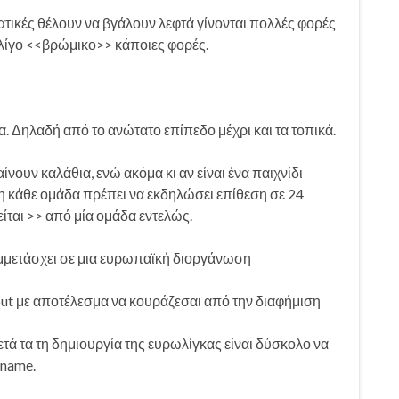
ματικές θέλουν να βγάλουν λεφτά γίνονται πολλές φορές
 λίγο <<βρώμικο>> κάποιες φορές.
. Δηλαδή από το ανώτατο επίπεδο μέχρι και τα τοπικά.
ίνουν καλάθια, ενώ ακόμα κι αν είναι ένα παιχνίδι
η κάθε ομάδα πρέπει να εκδηλώσει επίθεση σε 24
είται >> από μία ομάδα εντελώς.
συμμετάσχει σε μια ευρωπαϊκή διοργάνωση
 out με αποτέλεσμα να κουράζεσαι από την διαφήμιση
τά τα τη δημιουργία της ευρωλίγκας είναι δύσκολο να
 name.