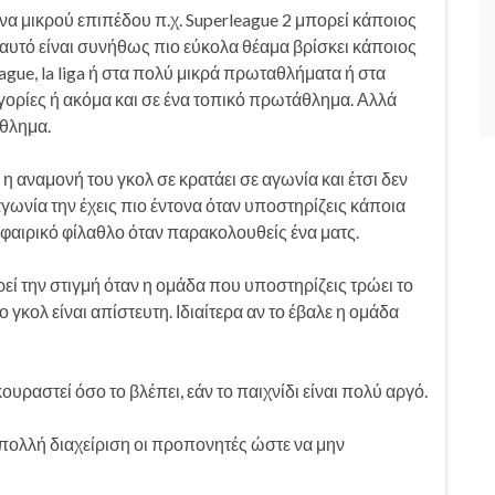
να μικρού επιπέδου π.χ. Superleague 2 μπορεί κάποιος
αυτό είναι συνήθως πιο εύκολα θέαμα βρίσκει κάποιος
gue, la liga ή στα πολύ μικρά πρωταθλήματα ή στα
ορίες ή ακόμα και σε ένα τοπικό πρωτάθλημα. Αλλά
άθλημα.
η αναμονή του γκολ σε κρατάει σε αγωνία και έτσι δεν
αγωνία την έχεις πιο έντονα όταν υποστηρίζεις κάποια
φαιρικό φίλαθλο όταν παρακολουθείς ένα ματς.
ρεί την στιγμή όταν η ομάδα που υποστηρίζεις τρώει το
 γκολ είναι απίστευτη. Ιδιαίτερα αν το έβαλε η ομάδα
ουραστεί όσο το βλέπει, εάν το παιχνίδι είναι πολύ αργό.
πολλή διαχείριση οι προπονητές ώστε να μην