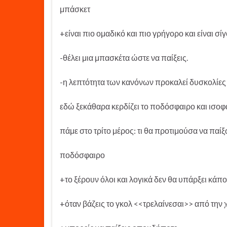
μπάσκετ
+είναι πιο ομαδικό και πιο γρήγορο και είναι σ
-θέλει μια μπασκέτα ώστε να παίξεις.
-η λεπτότητα των κανόνων προκαλεί δυσκολίες 
εδώ ξεκάθαρα κερδίζει το ποδόσφαιρο και ισοφα
πάμε στο τρίτο μέρος: τι θα προτιμούσα να παί
ποδόσφαιρο
+το ξέρουν όλοι και λογικά δεν θα υπάρξει κά
+όταν βάζεις το γκολ <<τρελαίνεσαι>> από την