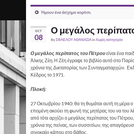
Ήμουν ένα άσχημο κορίτσι.
Ο μεγάλος περίπατο
OCT
08
By
ΣΦΑΕΛΟΥ ΑΘΑΝΑΣΙΑ
in
Χωρίς κατηγορία
Ο μεγάλος περίπατος του Πέτρου
είναι ένα πα
Άλκης Ζέη. Η Ζέη έγραψε το βιβλίο αυτό στο Παρίσ
χρόνια της Δικτατορίας των Συνταγματαρχών. Εκ
Κέδρος το 1971.
Πλοκή:
27 Οκτωβρίου 1940: θα τη θυμάται αυτή τη μέρα ο Π
επομένη ακούει τη φωνή της μητέρας του να του λέ
από τότε αρχίζει ο μεγάλος περίπατος του Πέτρου
χρόνια της πείνας, των συσσιτίων, της απαγόρευσ
σιγοκαίει κάπου στο βάθος.