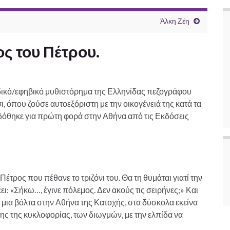
Άλκη Ζέη
ς του Πέτρου.
ιδικό/εφηβικό μυθιστόρημα της Ελληνίδας πεζογράφου
ι, όπου ζούσε αυτοεξόριστη με την οικογένειά της κατά τα
δόθηκε για πρώτη φορά στην Αθήνα από τις Εκδόσεις
έτρος που πέθανε το τριζόνι του. Θα τη θυμάται γιατί την
ει: «Σήκω…, έγινε πόλεμος. Δεν ακούς τις σειρήνες;» Και
, μια βόλτα στην Αθήνα της Κατοχής, στα δύσκολα εκείνα
ης της κυκλοφορίας, των διωγμών, με την ελπίδα να