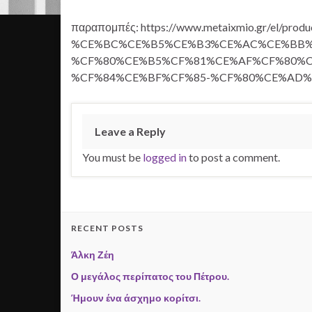
παραπομπές: https://www.metaixmio.gr/el/pro
%CE%BC%CE%B5%CE%B3%CE%AC%CE%BB%
%CF%80%CE%B5%CF%81%CE%AF%CF%80%C
%CF%84%CE%BF%CF%85-%CF%80%CE%AD%
Leave a Reply
You must be
logged in
to post a comment.
RECENT POSTS
Άλκη Ζέη
Ο μεγάλος περίπατος του Πέτρου.
Ήμουν ένα άσχημο κορίτσι.