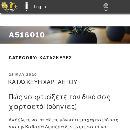
Log In
E-ME BLOGS
Skip
A516010
to
content
CATEGORY:
ΚΑΤΑΣΚΕΥΕΣ
POSTED
28 MAY 2020
ON
ΚΑΤΑΣΚΕΥΗ ΧΑΡΤΑΕΤΟΥ
Πώς να φτιάξετε τον δικό σας
χαρταετό! (οδηγίες)
Αν θέλετε να φτιάξετε μόνοι σας το χαρταετό σας
για την Καθαρά Δευτέρα δεν έχετε παρά να