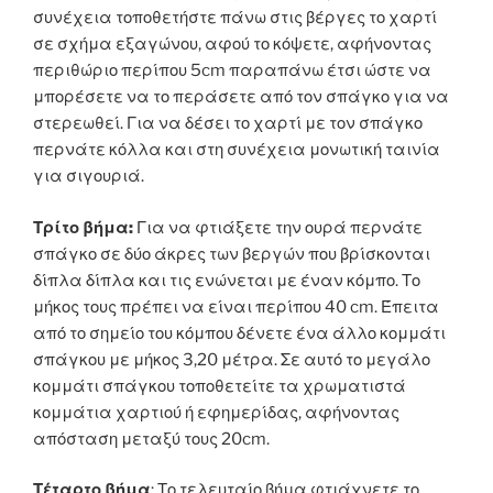
συνέχεια τοποθετήστε πάνω στις βέργες το χαρτί
σε σχήμα εξαγώνου, αφού το κόψετε, αφήνοντας
περιθώριο περίπου 5cm παραπάνω έτσι ώστε να
μπορέσετε να το περάσετε από τον σπάγκο για να
στερεωθεί. Για να δέσει το χαρτί με τον σπάγκο
περνάτε κόλλα και στη συνέχεια μονωτική ταινία
για σιγουριά.
Τρίτο βήμα:
Για να φτιάξετε την ουρά περνάτε
σπάγκο σε δύο άκρες των βεργών που βρίσκονται
δίπλα δίπλα και τις ενώνεται με έναν κόμπο. Το
μήκος τους πρέπει να είναι περίπου 40 cm. Έπειτα
από το σημείο του κόμπου δένετε ένα άλλο κομμάτι
σπάγκου με μήκος 3,20 μέτρα. Σε αυτό το μεγάλο
κομμάτι σπάγκου τοποθετείτε τα χρωματιστά
κομμάτια χαρτιού ή εφημερίδας, αφήνοντας
απόσταση μεταξύ τους 20cm.
Τέταρτο βήμα
: Το τελευταίο βήμα φτιάχνετε το