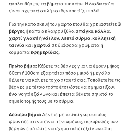
ακολουθήσετε τα βήματα πιο κάτω. Η διαδικασία
είναι σχετικά απλή και δεν κοστίζει πολύ!
Για την κατασκευή του χαρταετού θα χρειαστείτε
3
βέργες
ή κάποιο ελαφρύ ξύλο,
σπάγκο
,
κόλλα
,
χαρτί γλασέ
ή
νάιλον
,
λεπτό σύρμα
,
κολλητική
ταινία
και
χαρτιά
σε διάφορα χρώματα ή
κομμάτια
εφημερίδας
.
Πρώτο βήμα:
Κόβετε τις βέργες για να έχουν μήκος
60cm ή 100cm εξαρτάται πόσο μικρό ή μεγάλο
θέλετε να κάνετε το χαρταετό σας. Τοποθετείτε τις
βέργες με τέτοιο τρόπο έτσι ώστε να σχηματίζουν
ένα νοητό εξάγωνο και έπειτα δένετε σφικτά το
σημείο τομής τους με το σύρμα.
Δεύτερο βήμα:
Δένετε με το σπάγκο, ο οποίος
φροντίζεται να είναι τεντωμένος, τις κορυφές των
βεργών έτσι ώστε να σχηματιστεί εξάγωνο. Στη