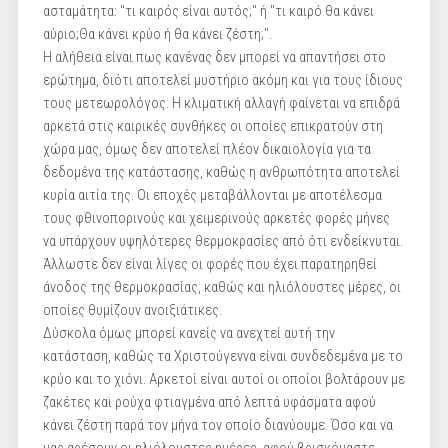
ασταμάτητα: "τι καιρός είναι αυτός;" ή "τι καιρό θα κάνει
αύριο;Θα κάνει κρύο ή θα κάνει ζέστη;".
Η αλήθεια είναι πως κανένας δεν μπορεί να απαντήσει στο
ερώτημα, διότι αποτελεί μυστήριο ακόμη και για τους ίδιους
τους μετεωρολόγος. Η κλιματική αλλαγή φαίνεται να επιδρά
αρκετά στις καιρικές συνθήκες οι οποίες επικρατούν στη
χώρα μας, όμως δεν αποτελεί πλέον δικαιολογία για τα
δεδομένα της κατάστασης, καθώς η ανθρωπότητα αποτελεί
κυρία αιτία της. Οι εποχές μεταβάλλονται με αποτέλεσμα
τους φθινοπορινούς και χειμερινούς αρκετές φορές μήνες
να υπάρχουν υψηλότερες θερμοκρασίες από ότι ενδείκνυται.
Άλλωστε δεν είναι λίγες οι φορές που έχει παρατηρηθεί
άνοδος της θερμοκρασίας, καθώς και ηλιόλουστες μέρες, οι
οποίες θυμίζουν ανοιξιάτικες.
Δύσκολα όμως μπορεί κανείς να ανεχτεί αυτή την
κατάσταση, καθώς τα Χριστούγεννα είναι συνδεδεμένα με το
κρύο και το χιόνι. Αρκετοί είναι αυτοί οι οποίοι βολτάρουν με
ζακέτες και ρούχα φτιαγμένα από λεπτά υφάσματα αφού
κάνει ζέστη παρά τον μήνα τον οποίο διανύουμε. Όσο και να