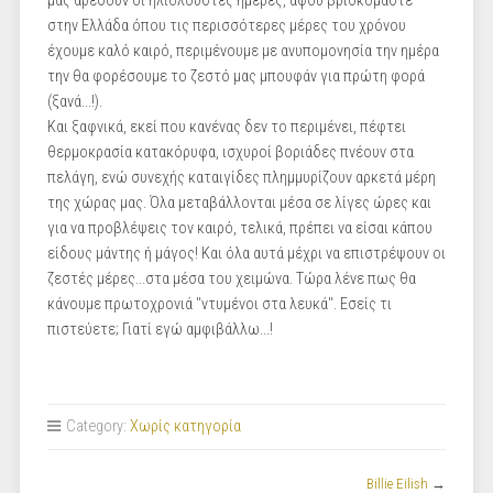
μας αρέσουν οι ηλιόλουστες ημέρες, αφού βρισκόμαστε
στην Ελλάδα όπου τις περισσότερες μέρες του χρόνου
έχουμε καλό καιρό, περιμένουμε με ανυπομονησία την ημέρα
την θα φορέσουμε το ζεστό μας μπουφάν για πρώτη φορά
(ξανά...!).
Και ξαφνικά, εκεί που κανένας δεν το περιμένει, πέφτει
θερμοκρασία κατακόρυφα, ισχυροί βοριάδες πνέουν στα
πελάγη, ενώ συνεχής καταιγίδες πλημμυρίζουν αρκετά μέρη
της χώρας μας. Όλα μεταβάλλονται μέσα σε λίγες ώρες και
για να προβλέψεις τον καιρό, τελικά, πρέπει να είσαι κάπου
είδους μάντης ή μάγος! Και όλα αυτά μέχρι να επιστρέψουν οι
ζεστές μέρες...στα μέσα του χειμώνα. Τώρα λένε πως θα
κάνουμε πρωτοχρονιά "ντυμένοι στα λευκά". Εσείς τι
πιστεύετε; Γιατί εγώ αμφιβάλλω...!
Category:
Χωρίς κατηγορία
Billie Eilish
→