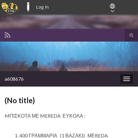
Log In
E-ME BLOGS
Tog
sear
Search for:
for
a608676
Togg
navig
(No title)
MΠΙΣΚΟΤΑ ΜΕ MEREDA ΕΥΚΟΛΑ :
400 ΓΡΑΜΜΑΡΙΑ (1 ΒΑΖΑΚΙ) ΜΕREDA