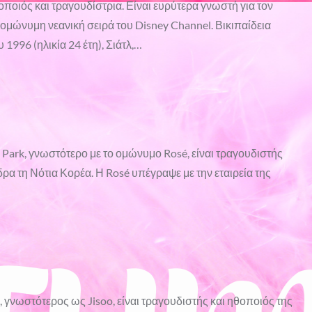
ποιός και τραγουδίστρια. Είναι ευρύτερα γνωστή για τον
ν ομώνυμη νεανική σειρά του Disney Channel. Βικιπαίδεια
1996 (ηλικία 24 έτη), Σιάτλ,…
ark, γνωστότερο με το ομώνυμο Rosé, είναι τραγουδιστής
δρα τη Νότια Κορέα. Η Rosé υπέγραψε με την εταιρεία της
 γνωστότερος ως Jisoo, είναι τραγουδιστής και ηθοποιός της