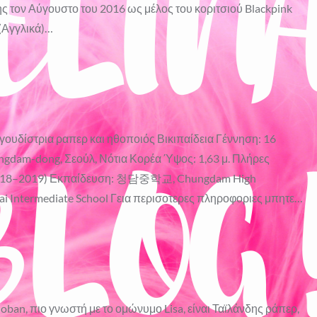
ης τον Αύγουστο του 2016 ως μέλος του κοριτσιού Blackpink
 (Αγγλικά)…
αγουδίστρια ραπερ και ηθοποιός Βικιπαίδεια Γέννηση: 16
ongdam-dong, Σεούλ, Νότια Κορέα Ύψος: 1,63 μ. Πλήρες
 (2018–2019) Εκπαίδευση: 청담중학교, Chungdam High
hai Intermediate School Γεια περισοτερες πληροφοριες μπητε…
ban, πιο γνωστή με το ομώνυμο Lisa, είναι Ταϊλάνδης ράπερ,