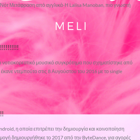
η Νότ Μετάφραση από αγγλικά-Η Lalisa Manoban, πιο γνωστή
!!!!!!!!!
είο νοτιοκορεατικό μουσικό συγκρότημα που σχηματίστηκε από
 έκανε ντεμπούτο στις 8 Αυγούστου του 2016 με το single
!!
Android, η οποία επιτρέπει την δημιουργία και κοινοποίηση
ρμογή δημιουργήθηκε το 2017 από την ByteDance, για αγορές