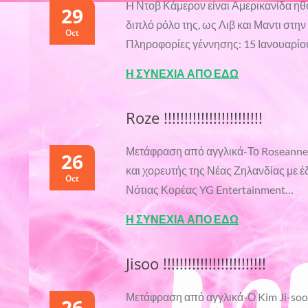
H Ντοβ Κάμερον είναι Αμερικανίδα ηθο
29
διπλό ρόλο της, ως Λιβ και Μαντι στη
Oct
Πληροφορίες γέννησης: 15 Ιανουαρίου 
Η ΣΥΝΕΧΙΑ ΑΠΟ ΕΔΩ
Roze !!!!!!!!!!!!!!!!!!!!!!!!
Μετάφραση από αγγλικά-Το Roseanne P
26
και χορευτής της Νέας Ζηλανδίας με έ
Oct
Νότιας Κορέας YG Entertainment…
Η ΣΥΝΕΧΙΑ ΑΠΟ ΕΔΩ
Jisoo !!!!!!!!!!!!!!!!!!!!!!!!!
Μετάφραση από αγγλικά-Ο Kim Ji-soo,
26