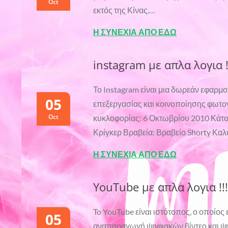
Oct
εκτός της Κίνας.…
Η ΣΥΝΕΧΙΑ ΑΠΟ ΕΔΩ
instagram με απλα λογια !!
Το Instagram είναι μια δωρεάν εφαρμο
05
επεξεργασίας και κοινοποίησης φωτογ
Oct
κυκλοφορίας: 6 Οκτωβρίου 2010 Κάτοχ
Κρίγκερ Βραβεία: Βραβείο Shorty Κα
Η ΣΥΝΕΧΙΑ ΑΠΟ ΕΔΩ
YouTube με απλα λογια !!!!
To YouTube είναι ιστότοπος, ο οποίος
05
αναπαραγωγή ψηφιακών βίντεο και ψη