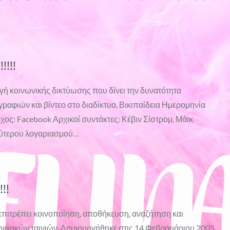
!!!!
γή κοινωνικής δικτύωσης που δίνει την δυνατότητα
ραφιών και βίντεο στο διαδίκτυο. Βικιπαίδεια Ημερομηνία
ος: Facebook Αρχικοί συντάκτες: Κέβιν Σίστρομ, Μάικ
λύτερου λογαριασμού…
!!
 επιτρέπει κοινοποίηση, αποθήκευση, αναζήτηση και
φιακών ταινιών. Δημιουργήθηκε στις 14 Φεβρουάριου 2005.