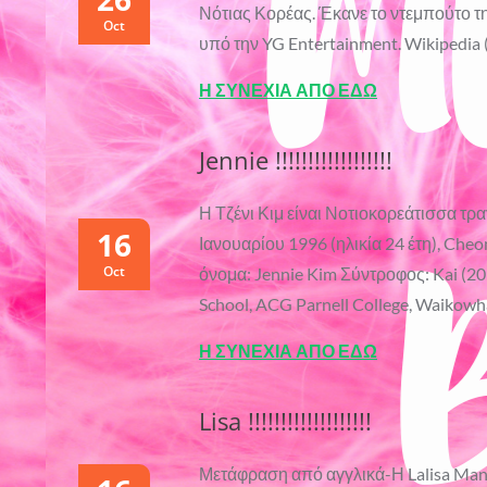
Νότιας Κορέας. Έκανε το ντεμπούτο τ
Oct
υπό την YG Entertainment. Wikipedia
Η ΣΥΝΕΧΙΑ ΑΠΟ ΕΔΩ
Jennie !!!!!!!!!!!!!!!!!!
Η Τζένι Κιμ είναι Νοτιοκορεάτισσα τρ
16
Ιανουαρίου 1996 (ηλικία 24 έτη), Che
Oct
όνομα: Jennie Kim Σύντροφος: Kai
School, ACG Parnell College, Waikow
Η ΣΥΝΕΧΙΑ ΑΠΟ ΕΔΩ
Lisa !!!!!!!!!!!!!!!!!!!
Μετάφραση από αγγλικά-Η Lalisa Mano