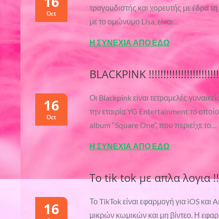
16
τραγουδιστής και χορευτής με έδρα τ
Oct
με το ομώνυμο Lisa, είναι…
Η ΣΥΝΕΧΙΑ ΑΠΟ ΕΔΩ
BLACKPINK !!!!!!!!!!!!!!!!!!!!!!!!!
Οι Blackpink είναι τετραμελές γυναικ
16
την εταιρία YG Entertainment το οποίο
Oct
album “Square One”, που περιείχε το…
Η ΣΥΝΕΧΙΑ ΑΠΟ ΕΔΩ
Το tik tok με απλα λογια !!
Το TikTok είναι εφαρμογή για iOS και 
16
μικρών κωμικών και μη βίντεο. Η εφα