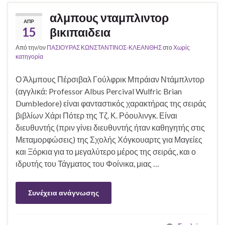
αλμπους νταμπλιντορ
ΑΠΡ
15
βικιπαιδεια
Από την/ον
ΠΑΣΙΟΥΡΑΣ ΚΩΝΣΤΑΝΤΙΝΟΣ-ΚΛΕΑΝΘΗΣ
στο
Χωρίς
κατηγορία
Ο Άλμπους Πέρσιβαλ Γούλφρικ Μπράιαν Ντάμπλντορ
(αγγλικά: Professor Albus Percival Wulfric Brian
Dumbledore) είναι φανταστικός χαρακτήρας της σειράς
βιβλίων Χάρι Πότερ της Τζ. Κ. Ρόουλινγκ. Είναι
διευθυντής (πριν γίνει διευθυντής ήταν καθηγητής στις
Μεταμορφώσεις) της Σχολής Χόγκουαρτς για Μαγείες
και Ξόρκια για το μεγαλύτερο μέρος της σειράς, και ο
ιδρυτής του Τάγματος του Φοίνικα, μιας …
Συνέχεια ανάγνωσης