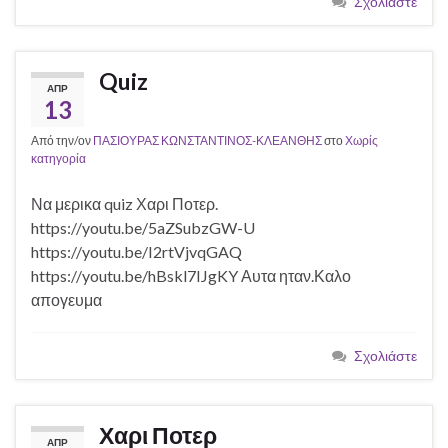
Σχολιάστε
Quiz
ΑΠΡ
13
Από την/ον
ΠΑΣΙΟΥΡΑΣ ΚΩΝΣΤΑΝΤΙΝΟΣ-ΚΛΕΑΝΘΗΣ
στο
Χωρίς
κατηγορία
Να μερικα quiz Χαρι Ποτερ.
https://youtu.be/5aZSubzGW-U
https://youtu.be/I2rtVjvqGAQ
https://youtu.be/hBskl7IJgKY Αυτα ηταν.Καλο
απογευμα
Σχολιάστε
Χαρι Ποτερ
ΑΠΡ