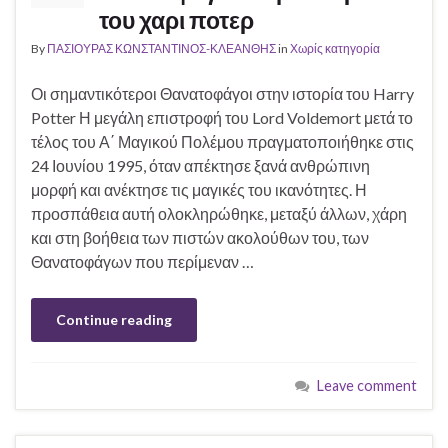
του χαρι ποτερ
By
ΠΑΣΙΟΥΡΑΣ ΚΩΝΣΤΑΝΤΙΝΟΣ-ΚΛΕΑΝΘΗΣ
in
Χωρίς κατηγορία
Οι σημαντικότεροι Θανατοφάγοι στην ιστορία του Harry
Potter Η μεγάλη επιστροφή του Lord Voldemort μετά το
τέλος του Α΄ Μαγικού Πολέμου πραγματοποιήθηκε στις
24 Ιουνίου 1995, όταν απέκτησε ξανά ανθρώπινη
μορφή και ανέκτησε τις μαγικές του ικανότητες. Η
προσπάθεια αυτή ολοκληρώθηκε, μεταξύ άλλων, χάρη
και στη βοήθεια των πιστών ακολούθων του, των
Θανατοφάγων που περίμεναν …
Continue reading
Leave comment