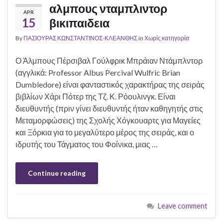
αλμπους νταμπλιντορ
APR
15
βικιπαιδεια
By
ΠΑΣΙΟΥΡΑΣ ΚΩΝΣΤΑΝΤΙΝΟΣ-ΚΛΕΑΝΘΗΣ
in
Χωρίς κατηγορία
Ο Άλμπους Πέρσιβαλ Γούλφρικ Μπράιαν Ντάμπλντορ
(αγγλικά: Professor Albus Percival Wulfric Brian
Dumbledore) είναι φανταστικός χαρακτήρας της σειράς
βιβλίων Χάρι Πότερ της Τζ. Κ. Ρόουλινγκ. Είναι
διευθυντής (πριν γίνει διευθυντής ήταν καθηγητής στις
Μεταμορφώσεις) της Σχολής Χόγκουαρτς για Μαγείες
και Ξόρκια για το μεγαλύτερο μέρος της σειράς, και ο
ιδρυτής του Τάγματος του Φοίνικα, μιας …
Continue reading
Leave comment