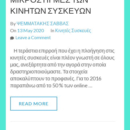
ΚΙΝΗΤΩΝ ΣΥΣΚΕΥΩΝ
By
ΨΕΜΜΑΤΑΚΗΣ ΣΑΒΒΑΣ
On
13 May 2020
In
Κινητές Συσκευές
on
Leave a Comment
ΟΙ
Η τεράστια επιρροή που έχει η πλοήγηση στις
ΚΡΙΣΙΜΕΣ
κινητές συσκευές είναι πλέον γνωστή σε όλους
ΜΙΚΡΟΣΤΙΓΜΕΣ
μας, ανεξάρτητα από την αγορά στην οποία
ΤΩΝ
δραστηριοποιούμαστε. Τα στοιχεία
ΚΙΝΗΤΩΝ
αποκαλύπτουν το προφανές. Για το 2016
ΣΥΣΚΕΥΩΝ
παραπάνω από το 50 % των online …
READ MORE