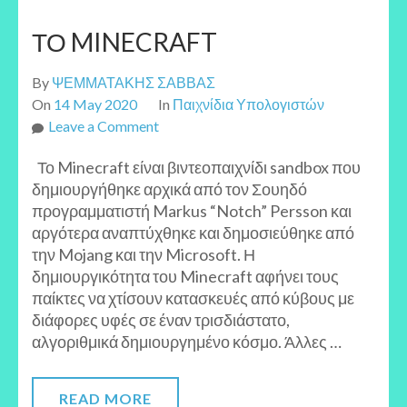
ΤΟ MINECRAFT
By
ΨΕΜΜΑΤΑΚΗΣ ΣΑΒΒΑΣ
On
14 May 2020
In
Παιχνίδια Υπολογιστών
on
Leave a Comment
ΤΟ
Το Minecraft είναι βιντεοπαιχνίδι sandbox που
MINECRAFT
δημιουργήθηκε αρχικά από τον Σουηδό
προγραμματιστή Markus “Notch” Persson και
αργότερα αναπτύχθηκε και δημοσιεύθηκε από
την Mojang και την Microsoft. Η
δημιουργικότητα του Minecraft αφήνει τους
παίκτες να χτίσουν κατασκευές από κύβους με
διάφορες υφές σε έναν τρισδιάστατο,
αλγοριθμικά δημιουργημένο κόσμο. Άλλες …
READ MORE