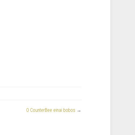
O CounterBee einai bobos
→