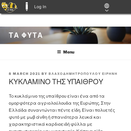
Log In
E-ME BLOGS
Skip
ΤΑ ΦΥΤΑ
to
content
Menu
POSTED
8 MARCH 2021
BY
ΒΛΑΧΟΔΗΜΗΤΡΟΠΟΥΛΟΥ ΕΙΡΗΝΗ
ON
ΚΥΚΛΑΜΙΝΟ ΤΗΣ ΥΠΑΙΘΡΟΥ
To κυκλάμινο της υπαίθρου είναι ένα από τα
ομορφότερα αγριολούλουδα της Ευρώπης. Στην
Ελλάδα συναντώνται πέντε είδη. Είναι πολυετές
φυτό με μωβ άνθη ή σπανιότερα λευκά και
χαρακτηριστικά καρδιοειδή φύλλα με