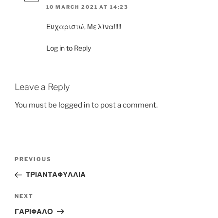
10 MARCH 2021 AT 14:23
Ευχαριστώ, Μελίνα!!!!!
Log in to Reply
Leave a Reply
You must be
logged in
to post a comment.
Post
Previous
PREVIOUS
navigation
Post
ΤΡΙΑΝΤΑΦΥΛΛΙΑ
Next
NEXT
Post
ΓΑΡΙΦΑΛΟ