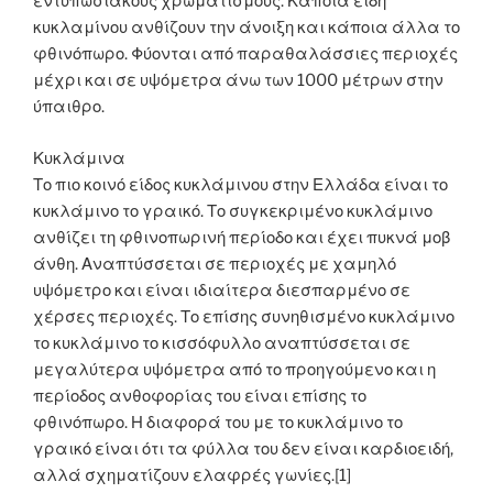
εντυπωσιακούς χρωματισμούς. Κάποια είδη
κυκλαμίνου ανθίζουν την άνοιξη και κάποια άλλα το
φθινόπωρο. Φύονται από παραθαλάσσιες περιοχές
μέχρι και σε υψόμετρα άνω των 1000 μέτρων στην
ύπαιθρο.
Κυκλάμινα
Το πιο κοινό είδος κυκλάμινου στην Ελλάδα είναι το
κυκλάμινο το γραικό. Το συγκεκριμένο κυκλάμινο
ανθίζει τη φθινοπωρινή περίοδο και έχει πυκνά μοβ
άνθη. Αναπτύσσεται σε περιοχές με χαμηλό
υψόμετρο και είναι ιδιαίτερα διεσπαρμένο σε
χέρσες περιοχές. Το επίσης συνηθισμένο κυκλάμινο
το κυκλάμινο το κισσόφυλλο αναπτύσσεται σε
μεγαλύτερα υψόμετρα από το προηγούμενο και η
περίοδος ανθοφορίας του είναι επίσης το
φθινόπωρο. Η διαφορά του με το κυκλάμινο το
γραικό είναι ότι τα φύλλα του δεν είναι καρδιοειδή,
αλλά σχηματίζουν ελαφρές γωνίες.[1]