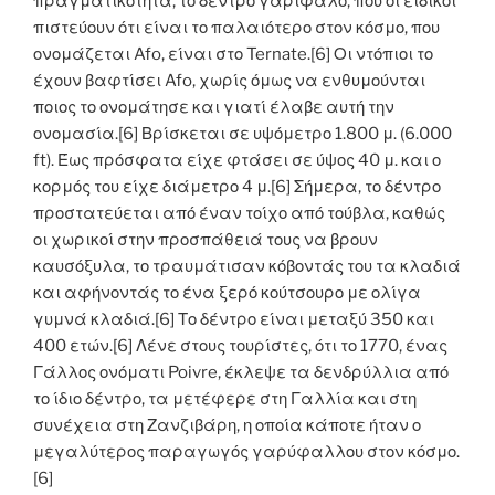
πραγματικότητα, το δέντρο γαρίφαλο, που οι ειδικοί
πιστεύουν ότι είναι το παλαιότερο στον κόσμο, που
ονομάζεται Afo, είναι στο Ternate.[6] Οι ντόπιοι το
έχουν βαφτίσει Afo, χωρίς όμως να ενθυμούνται
ποιος το ονομάτησε και γιατί έλαβε αυτή την
ονομασία.[6] Βρίσκεται σε υψόμετρο 1.800 μ. (6.000
ft). Έως πρόσφατα είχε φτάσει σε ύψος 40 μ. και ο
κορμός του είχε διάμετρο 4 μ.[6] Σήμερα, το δέντρο
προστατεύεται από έναν τοίχο από τούβλα, καθώς
οι χωρικοί στην προσπάθειά τους να βρουν
καυσόξυλα, το τραυμάτισαν κόβοντάς του τα κλαδιά
και αφήνοντάς το ένα ξερό κούτσουρο με ολίγα
γυμνά κλαδιά.[6] Το δέντρο είναι μεταξύ 350 και
400 ετών.[6] Λένε στους τουρίστες, ότι το 1770, ένας
Γάλλος ονόματι Poivre, έκλεψε τα δενδρύλλια από
το ίδιο δέντρο, τα μετέφερε στη Γαλλία και στη
συνέχεια στη Ζανζιβάρη, η οποία κάποτε ήταν ο
μεγαλύτερος παραγωγός γαρύφαλλου στον κόσμο.
[6]