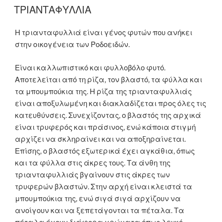
ON
ΤΡΙΑΝΤΑΦΥΛΛΙΑ
Η τριανταφυλλιά είναι γένος φυτών που ανήκει
στην οικογένεια των Ροδοειδών.
Είναι καλλωπιστικό και φυλλοβόλο φυτό.
Αποτελείται από τη ρίζα, τον βλαστό, τα φύλλα και
τα μπουμπούκια της. Η ρίζα της τριανταφυλλιάς
είναι αποξυλωμένη και διακλαδίζεται προς όλες τις
κατευθύνσεις. Συνεχίζοντας, ο βλαστός της αρχικά
είναι τρυφερός και πράσινος, ενώ κάποια στιγμή
αρχίζει να σκληραίνει και να αποξηραίνεται.
Επίσης, ο βλαστός εξωτερικά έχει αγκάθια, όπως
και τα φύλλα στις άκρες τους. Τα άνθη της
τριανταφυλλιάς βγαίνουν στις άκρες των
τρυφερών βλαστών. Στην αρχή είναι κλειστά τα
μπουμπούκια της, ενώ σιγά σιγά αρχίζουν να
ανοίγουν και να ξεπετάγονται τα πέταλα. Τα