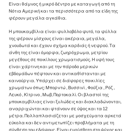
Είναι θάμνος ή μικρό δέντρο με καταγωγή από τη
Νότια Αμερική και τα περισσότερα από τα είδη της
φέρουν μεγάλα αγκάθια.
Η μπουκαμβίλια είναι φυλλοβόλο φυτό, τα φύλλα
της φέρουν μίσχους είναι ακέραια, μεγάλα,
χνουδωτά και έχουν σχήμα καρδιάς ή νεφρού. Τα
άνθη της είναι όμορφα, ζωηρόχρωμα, μετρίου
μεγέθους σε ποικίλους χρωματισμούς. Η υφή τους
είναι χάρτινη και με την πάροδο μερικών
εβδομάδων πέφτουν και αντικαθίστανται με
καινούργια. Υπάρχει σε διάφορες ποικιλίες
χρωμάτων όπως: Μπορντώ , Βυσσινί , Φούξια , Ρόζ ,
Λευκό , Κίτρινο , Μωβ, Πορτοκαλί. Οι βλαστοί της
μπουκαμβίλιας είναι ξυλώδεις και διακλαδώνονται,
αναρριχώνται και φτάνουν σε ύψος και τα 12
μέτρα. Πολλαπλασιάζεται με μοσχεύματα αρκετά
εύκολα και δεν αντιμετωπίζει προβλήματα με τη
σύνθεση του εδάφους. Είναι ευαίσθητη στο ψύχος και