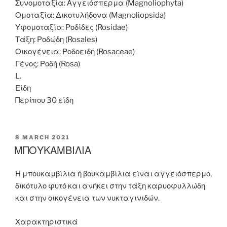
Συνομοταξία: Αγγειόσπερμα (Magnoliophyta)
Ομοταξία: Δικοτυλήδονα (Magnoliopsida)
Υφομοταξία: Ροδίδες (Rosidae)
Τάξη: Ροδώδη (Rosales)
Οικογένεια: Ροδοειδή (Rosaceae)
Γένος: Ροδή (Rosa)
L.
Είδη
Περίπου 30 είδη
POSTED
8 MARCH 2021
ON
ΜΠΟΥΚΑΜΒΙΛΙΑ
Η μπουκαμβίλια ή βουκαμβίλια είναι αγγειόσπερμο,
δικότυλο φυτό και ανήκει στην τάξη καρυοφυλλώδη
και στην οικογένεια των νυκταγινιδών.
Χαρακτηριστικά