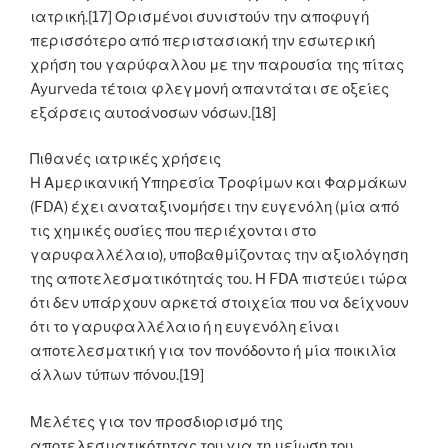
ιατρική.[17] Ορισμένοι συνιστούν την αποφυγή
περισσότερο από περιστασιακή την εσωτερική
χρήση του γαρύφαλλου με την παρουσία της πίτας
Ayurveda τέτοια φλεγμονή απαντάται σε οξείες
εξάρσεις αυτοάνοσων νόσων.[18]
Πιθανές ιατρικές χρήσεις
Η Αμερικανική Υπηρεσία Τροφίμων και Φαρμάκων
(FDA) έχει αναταξινομήσει την ευγενόλη (μία από
τις χημικές ουσίες που περιέχονται στο
γαρυφαλλέλαιο), υποβαθμίζοντας την αξιολόγηση
της αποτελεσματικότητάς του. Η FDA πιστεύει τώρα
ότι δεν υπάρχουν αρκετά στοιχεία που να δείχνουν
ότι το γαρυφαλλέλαιο ή η ευγενόλη είναι
αποτελεσματική για τον πονόδοντο ή μία ποικιλία
άλλων τύπων πόνου.[19]
Μελέτες για τον προσδιορισμό της
αποτελεσματικότητας του για τη μείωση του