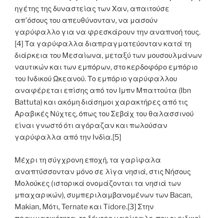
ηγέτης της δυναστείας των Χαν, απαιτούσε
απ'όσους του απευθύνονταν, να μασούν
γαρύφαλλο για να φρεσκάρουν την αναπνοή τους.
[4] Τα γαρύφαλλα διαπραγματεύονταν κατά τη
διάρκεια του Μεσαίωνα, μεταξύ των μουσουλμάνων
ναυτικών και των εμπόρων, στο κερδοφόρο εμπόριο
του Ινδικού Ωκεανού. Το εμπόριο γαρύφαλλου
αναφέρεται επίσης από τον Ιμπν Μπαττούτα (Ibn
Battuta) και ακόμη διάσημοι χαρακτήρες από τις
Αραβικές Νύχτες, όπως του Σεβάχ του θαλασσινού
είναι γνωστό ότι αγόραζαν και πωλούσαν
γαρύφαλλα από την Ινδία.[5]
Μέχρι τη σύγχρονη εποχή, τα γαρίφαλα
αναπτύσσονταν μόνο σε λίγα νησιά, στις Νήσους
Μολούκες (ιστορικά ονομάζονται τα νησιά των
μπαχαρικών), συμπεριλαμβανομένων των Bacan,
Makian, Μότι, Ternate και Tidore.[3] Στην