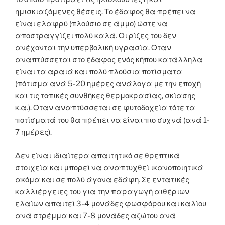
ημισκιαζόμενες θέσεις. Το έδαφος θα πρέπει να
είναι ελαφρύ (πλούσιο σε άμμο) ώστε να
αποστραγγίζει πολύ καλά. Οι ρίζες του δεν
ανέχονται την υπερβολική υγρασία. Όταν
αναπτύσσεται στο έδαφος ενός κήπου κατάλληλα
είναι τα αραιά και πολύ πλούσια ποτίσματα
(πότισμα ανά 5-20 ημέρες ανάλογα με την εποχή
και τις τοπικές συνθήκες θερμοκρασίας, σκίασης
κ.α.). Όταν αναπτύσσεται σε φυτοδοχεία τότε τα
ποτίσματά του θα πρέπει να είναι πιο συχνά (ανά 1-
7 ημέρες).
Δεν είναι ιδιαίτερα απαιτητικό σε θρεπτικά
στοιχεία και μπορεί να αναπτυχθεί ικανοποιητικά
ακόμα και σε πολύ άγονα εδάφη. Σε εντατικές
καλλιέργειες του για την παραγωγή αιθέριων
ελαίων απαιτεί 3-4 μονάδες φωσφόρου και καλίου
ανά στρέμμα και 7-8 μονάδες αζώτου ανά