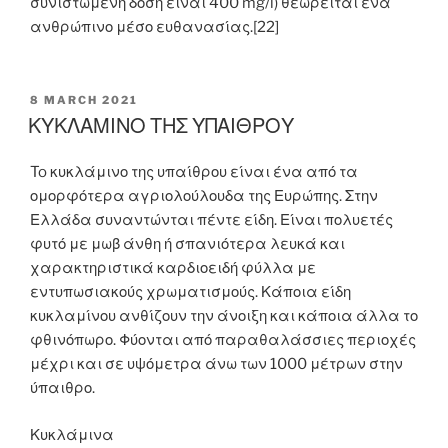
συνιστώμενη δόση είναι 400 mg/l) θεωρείται ένα
ανθρώπινο μέσο ευθανασίας.[22]
POSTED
8 MARCH 2021
ON
ΚΥΚΛΑΜΙΝΟ ΤΗΣ ΥΠΑΙΘΡΟΥ
To κυκλάμινο της υπαίθρου είναι ένα από τα
ομορφότερα αγριολούλουδα της Ευρώπης. Στην
Ελλάδα συναντώνται πέντε είδη. Είναι πολυετές
φυτό με μωβ άνθη ή σπανιότερα λευκά και
χαρακτηριστικά καρδιοειδή φύλλα με
εντυπωσιακούς χρωματισμούς. Κάποια είδη
κυκλαμίνου ανθίζουν την άνοιξη και κάποια άλλα το
φθινόπωρο. Φύονται από παραθαλάσσιες περιοχές
μέχρι και σε υψόμετρα άνω των 1000 μέτρων στην
ύπαιθρο.
Κυκλάμινα