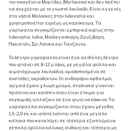
την οικογένεια Μυρτίδες (Myrtaceae) και δεν πρέπει
να συγχέεται με το γνωστό λουλούδι. Είναι εγγενές
στα νησιά Μολούκες στην Ινδονησία και
χρησιμοποιείται ευρέως ως καρύκευμα. Τα
γαρίφαλα συγκομίζονται εμπορικά κυρίως στην
Ινδονησία, Ινδία, Μαδαγασκάρη, Ζανζιβάρη,
Πακιστάν, Σρι Λάνκα και Τανζανία.
Το δέντρο γαρύφαλλο είναι ένα αειθαλές δέντρο
που φτάνει σε 8-12 μ ύψος, με μεγάλα φύλλα και
αιματόχρωμα λουλούδια, ομαδοποιημένα σε
συστάδες ακροδεκτών. Οι ανθοφόροι οφθαλμοί,
αρχικά έχουν χλωμό χρώμα, σταδιακά γίνονται
πράσινοι και κατόπιν όταν είναι έτοιμοι για
συγκομιδή, αλλάζουν σε ένα φωτεινό κόκκινο. Τα
γαρύφαλλα συγκομίζονται όταν έχουν μέγεθος
1,5-2,0 εκ. και αποτελούνται από ένα μεγάλο
κάλυκα που καταλήγει σε τέσσερα εξαπλώμενα
σέπαλα (φύλλα κάλυκος άνθους) και τέσσερα μη