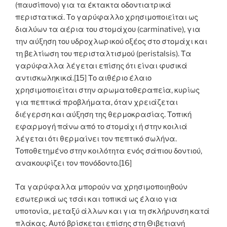
(παυσίπονο) για τα έκτακτα οδοντιατρικά
περιστατικά. Το γαρύφαλλο χρησιμοποιείται ως
διαλύων τα αέρια του στομάχου (carminative), για
την αύξηση του υδροχλωρικού οξέος στο στομάχι και
τη βελτίωση του περισταλτισμού (peristalsis). Τα
γαρύφαλλα λέγεται επίσης ότι είναι φυσικά
αντισκωληκικά.[15] Το αιθέριο έλαιο
χρησιμοποιείται στην αρωματοθεραπεία, κυρίως
για πεπτικά προβλήματα, όταν χρειάζεται
διέγερση και αύξηση της θερμοκρασίας. Τοπική
εφαρμογή πάνω από το στομάχι ή στην κοιλιά
λέγεται ότι θερμαίνει τον πεπτικό σωλήνα.
Τοποθετημένο στην κοιλότητα ενός σάπιου δοντιού,
ανακουφίζει τον πονόδοντο.[16]
Τα γαρύφαλλα μπορούν να χρησιμοποιηθούν
εσωτερικά ως τσάι και τοπικά ως έλαιο για
υποτονία, μεταξύ άλλων και για τη σκλήρυνση κατά
πλάκας. Αυτό βρίσκεται επίσης στη Θιβετιανή