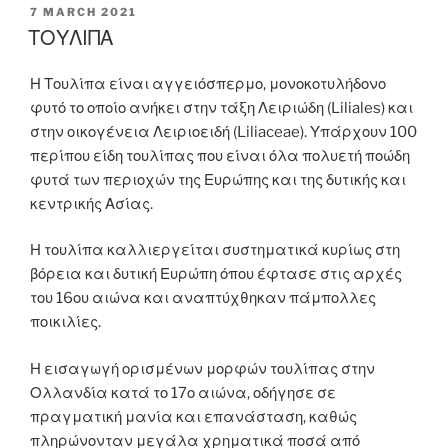
POSTED
7 MARCH 2021
ON
ΤΟΥΛΙΠΑ
Η Τουλίπα είναι αγγειόσπερμο, μονοκοτυλήδονο
φυτό το οποίο ανήκει στην τάξη Λειριώδη (Liliales) και
στην οικογένεια Λειριοειδή (Liliaceae). Υπάρχουν 100
περίπου είδη τουλίπας που είναι όλα πολυετή ποώδη
φυτά των περιοχών της Ευρώπης και της δυτικής και
κεντρικής Ασίας.
Η τουλίπα καλλιεργείται συστηματικά κυρίως στη
βόρεια και δυτική Ευρώπη όπου έφτασε στις αρχές
του 16ου αιώνα και αναπτύχθηκαν πάμπολλες
ποικιλίες.
Η εισαγωγή ορισμένων μορφών τουλίπας στην
Ολλανδία κατά το 17ο αιώνα, οδήγησε σε
πραγματική μανία και επανάσταση, καθώς
πληρώνονταν μεγάλα χρηματικά ποσά από