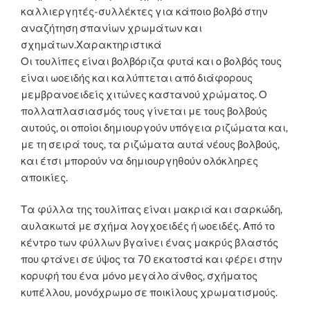
καλλιεργητές-συλλέκτες για κάποιο βολβό στην
αναζήτηση σπανίων χρωμάτων και
σχημάτων.Χαρακτηριστικά
Οι τουλίπες είναι βολβόριζα φυτά και ο βολβός τους
είναι ωοειδής και καλύπτεται από διάφορους
μεμβρανοειδείς χιτώνες καστανού χρώματος. Ο
πολλαπλασιασμός τους γίνεται με τους βολβούς
αυτούς, οι οποίοι δημιουργούν υπόγεια ριζώματα και,
με τη σειρά τους, τα ριζώματα αυτά νέους βολβούς,
και έτσι μπορούν να δημιουργηθούν ολόκληρες
αποικίες.
Τα φύλλα της τουλίπας είναι μακριά και σαρκώδη,
αυλακωτά με σχήμα λογχοειδές ή ωοειδές. Από το
κέντρο των φύλλων βγαίνει ένας μακρύς βλαστός
που φτάνει σε ύψος τα 70 εκατοστά και φέρει στην
κορυφή του ένα μόνο μεγάλο άνθος, σχήματος
κυπέλλου, μονόχρωμο σε ποικίλους χρωματισμούς.