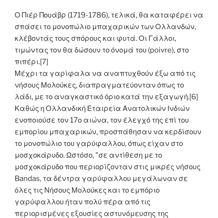
Ο Πιέρ Πουάβρ (1719-1786), τελικά, θα καταφέρει να
σπάσει το μονοπώλιο μπαχαρικών των Ολλανδών,
κλέβοντάς τους σπόρους και φυτά. Οι Γάλλοι,
τιμώντας τον θα δώσουν το όνομά του (poivre), στο
πιπέρι.[7]
Μέχρι τα γαρίφαλα να αναπτυχθούν έξω από τις
νήσους Μολούκες, διαπραγματεύονταν όπως το
λάδι, με το αναγκαστικό όριο κατά την εξαγωγή.[6]
Καθώς η Ολλανδική Εταιρεία Ανατολικών Ινδιών
ενοποιούσε τον 17ο αιώνα, τον έλεγχό της επί του
εμπορίου μπαχαρικών, προσπάθησαν να κερδίσουν
το μονοπώλιο του γαρύφαλλου, όπως είχαν στο
μοσχοκάρυδο. Ωστόσο, "σε αντίθεση με το
μοσχοκάρυδο που περιορίζονταν στις μικρές νήσους
Bandas, τα δέντρα γαρύφαλλου μεγάλωναν σε
όλες τις Νήσους Μολούκες και το εμπόριο
γαρύφαλλου ήταν πολύ πέρα από τις
περιορισμένες εξουσίες αστυνόμευσης της