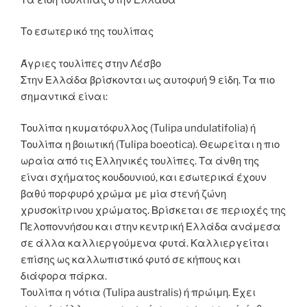
Το εσωτερικό της τουλίπας
Άγριες τουλίπες στην Λέσβο
Στην Ελλάδα βρίσκονται ως αυτοφυή 9 είδη. Τα πιο
σημαντικά είναι:
Τουλίπα η κυματόφυλλος (Tulipa undulatifolia) ή
Τουλίπα η βοιωτική (Tulipa boeotica). Θεωρείται η πιο
ωραία από τις Ελληνικές τουλίπες. Τα άνθη της
είναι σχήματος κουδουνιού, και εσωτερικά έχουν
βαθύ πορφυρό χρώμα με μία στενή ζώνη
χρυσοκίτρινου χρώματος. Βρίσκεται σε περιοχές της
Πελοποννήσου και στην κεντρική Ελλάδα ανάμεσα
σε άλλα καλλιεργούμενα φυτά. Καλλιεργείται
επίσης ως καλλωπιστικό φυτό σε κήπους και
διάφορα πάρκα.
Τουλίπα η νότια (Tulipa australis) ή πρώιμη. Έχει