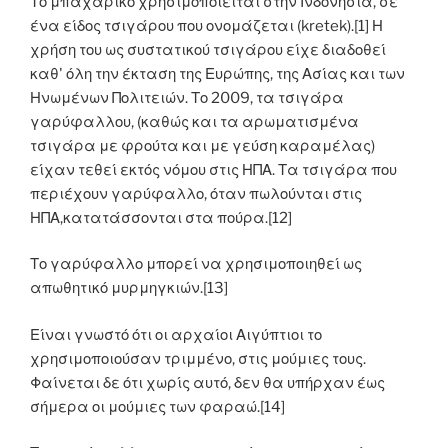
Το μπαχαρικό χρησιμοποιείται στην Ινδονησία, σε
ένα είδος τσιγάρου που ονομάζεται (kretek).[1] Η
χρήση του ως συστατικού τσιγάρου είχε διαδοθεί
καθ' όλη την έκταση της Ευρώπης, της Ασίας και των
Ηνωμένων Πολιτειών. Το 2009, τα τσιγάρα
γαρύφαλλου, (καθώς και τα αρωματισμένα
τσιγάρα με φρούτα και με γεύση καραμέλας)
είχαν τεθεί εκτός νόμου στις ΗΠΑ. Τα τσιγάρα που
περιέχουν γαρύφαλλο, όταν πωλούνται στις
ΗΠΑ,κατατάσσονται στα πούρα.[12]
Το γαρύφαλλο μπορεί να χρησιμοποιηθεί ως
απωθητικό μυρμηγκιών.[13]
Είναι γνωστό ότι οι αρχαίοι Αιγύπτιοι το
χρησιμοποιούσαν τριμμένο, στις μούμιες τους.
Φαίνεται δε ότι χωρίς αυτό, δεν θα υπήρχαν έως
σήμερα οι μούμιες των φαραώ.[14]