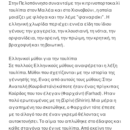
Στην Πελοπόννησο συναντάμε την κιτρινοπορτοκαλί
τουλίπα στον Μαλέα και στο Χιονοβούνι , η οποία
μοιάζει με φλόγα και την λέμε "φαναράκι" . Η
ελληνική χλωρίδα περιέχει εννέα είδη του ίδιου
γένους: την χαγερεία, την κλουσιανή, τη νότια, την
ορφανίδεια, την ορεινή, την πρώιμη, την κρητική, τη
βραχοφυή και τη βοιωτική .
Ελληνικοί μύθοι για την τουλίπα
Σε πολλούς Ελληνικούς μύθους αναφέρεται η λέξη
τουλίπα. Μύθοι που σχετίζονται με την ιστορία της
γέννησής της. Ένας από αυτούς τους μύθους: Στην
Ανατολή (Κουρδιστάν) κάποτε ήταν ένας πρίγκιπας
Κούρδος που τον έλεγαν (Φαρχάντ) (Farhad) . Ήταν
πολύ ερωτευμένος με τη (Σιρίν) (Shirin). Μια μέρα η
αγαπημένη του σκοτώθηκε, ο Φαρχάντ τότε έπεσε
με το άλογό του σε έναν γκρεμό θέλοντας να
αυτοκτονήσει. Το αίμα του απλώθηκε στο έδαφος και
κάθε σταγόνα του έγινε τουλίπα. Από εκείνη την