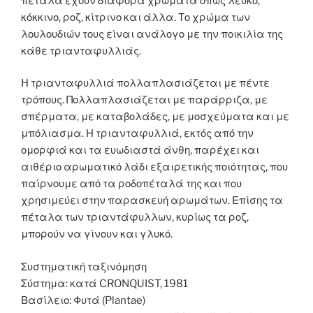
πέταλα έχουν διάφορα χρώματα όπως λευκό,
κόκκινο, ροζ, κίτρινο και άλλα. Το χρώμα των
λουλουδιών τους είναι ανάλογο με την ποικιλία της
κάθε τριανταφυλλιάς.
H τριανταφυλλιά πολλαπλασιάζεται με πέντε
τρόπους. Πολλαπλασιάζεται με παράρριζα, με
σπέρματα, με καταβολάδες, με μοσχεύματα και με
μπόλιασμα. Η τριανταφυλλιά, εκτός από την
ομορφιά και τα ευωδιαστά άνθη, παρέχει και
αιθέριο αρωματικό λάδι εξαιρετικής ποιότητας, που
παίρνουμε από τα ροδοπέταλά της και που
χρησιμεύει στην παρασκευή αρωμάτων. Επίσης τα
πέταλα των τριαντάφυλλων, κυρίως τα ροζ,
μπορούν να γίνουν και γλυκό.
Συστηματική ταξινόμηση
Σύστημα: κατά CRONQUIST, 1981
Βασίλειο: Φυτά (Plantae)