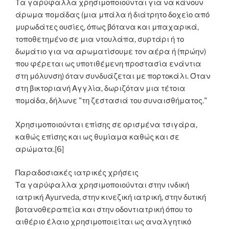
Τα γαρύφαλλα χρησιμοποιούνται για να κάνουν
άρωμα πομάδας (μια μπάλα ή διάτρητο δοχείο από
μυρωδάτες ουσίες, όπως βότανα και μπαχαρικά,
τοποθετημένο σε μια ντουλάπα, συρτάρι ή το
δωμάτιο για να αρωματίσουμε τον αέρα ή (πρώην)
που φέρεται ως υποτιθέμενη προστασία ενάντια
στη μόλυνση) όταν συνδυάζεται με πορτοκάλι. Όταν
στη βικτοριανή Αγγλία, δωριζόταν μια τέτοια
πομάδα, δήλωνε "τη ζεστασιά του συναισθήματος."
Χρησιμοποιούνται επίσης σε ορισμένα τσιγάρα,
καθώς επίσης και ως θυμίαμα καθώς και σε
αρώματα.[6]
Παραδοσιακές ιατρικές χρήσεις
Τα γαρύφαλλα χρησιμοποιούνται στην ινδική
ιατρική Ayurveda, στην κινεζική ιατρική, στην δυτική
βοτανοθεραπεία και στην οδοντιατρική όπου το
αιθέριο έλαιο χρησιμοποιείται ως αναλγητικό