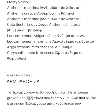
Μαργαρίτα)
Anthemis maritima (Ανθεμίδα η θαλάσσια)
Anthemis cretica (Ανθεμίδα της Κρήτης)
Anthemis maritima (Ανθεμίδα η θαλάσσια)
Cota tinctoria, συνώνυμο Anthemis tinctoria
(Ανθεμίδα η βαφική)
Leucanthemum vulgare (Λευκάνθεμο το κοινό)
Leucanthemum maximum (Λευκάνθεμο το μέγιστο)
Argyranthemum frutescens, συνώνυμο
Chrysanthemum frutescens (Χρυσάνθεμο το
θαμνώδες)
POSTED
8 MARCH 2021
ON
ΑΡΜΠΑΡΟΡΙΖΑ
Το Πελαργόνιον το βαρύοσμον λατ. Pelargonium
graveolens[1][2] είναι ποώδες παχύφυλλο που ανήκει
στο γένος Πελαργόνιο της οικογένειας των