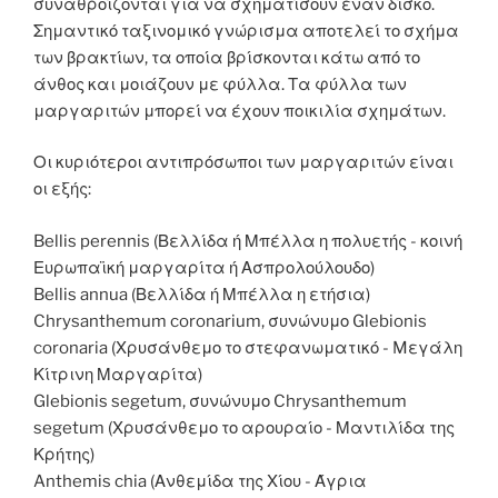
συναθροίζονται για να σχηματίσουν έναν δίσκο.
Σημαντικό ταξινομικό γνώρισμα αποτελεί το σχήμα
των βρακτίων, τα οποία βρίσκονται κάτω από το
άνθος και μοιάζουν με φύλλα. Τα φύλλα των
μαργαριτών μπορεί να έχουν ποικιλία σχημάτων.
Οι κυριότεροι αντιπρόσωποι των μαργαριτών είναι
οι εξής:
Bellis perennis (Βελλίδα ή Μπέλλα η πολυετής - κοινή
Ευρωπαϊκή μαργαρίτα ή Ασπρολούλουδο)
Bellis annua (Βελλίδα ή Μπέλλα η ετήσια)
Chrysanthemum coronarium, συνώνυμο Glebionis
coronaria (Χρυσάνθεμο το στεφανωματικό - Mεγάλη
Κίτρινη Μαργαρίτα)
Glebionis segetum, συνώνυμο Chrysanthemum
segetum (Χρυσάνθεμο το αρουραίο - Μαντιλίδα της
Κρήτης)
Anthemis chia (Ανθεμίδα της Χίου - Άγρια