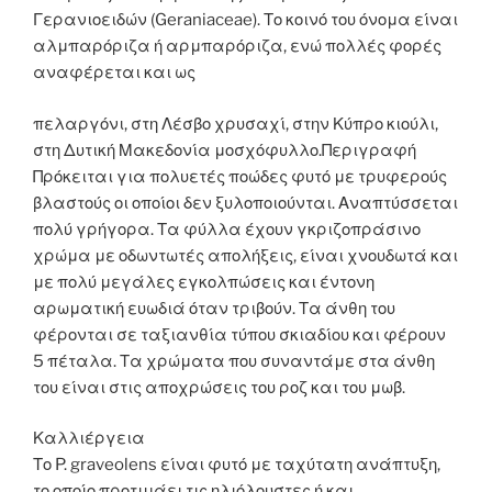
Γερανιοειδών (Geraniaceae). Το κοινό του όνομα είναι
αλμπαρόριζα ή αρμπαρόριζα, ενώ πολλές φορές
αναφέρεται και ως
πελαργόνι, στη Λέσβο χρυσαχί, στην Κύπρο κιούλι,
στη Δυτική Μακεδονία μοσχόφυλλο.Περιγραφή
Πρόκειται για πολυετές ποώδες φυτό με τρυφερούς
βλαστούς οι οποίοι δεν ξυλοποιούνται. Αναπτύσσεται
πολύ γρήγορα. Τα φύλλα έχουν γκριζοπράσινο
χρώμα με οδωντωτές απολήξεις, είναι χνουδωτά και
με πολύ μεγάλες εγκολπώσεις και έντονη
αρωματική ευωδιά όταν τριβούν. Τα άνθη του
φέρονται σε ταξιανθία τύπου σκιαδίου και φέρουν
5 πέταλα. Τα χρώματα που συναντάμε στα άνθη
του είναι στις αποχρώσεις του ροζ και του μωβ.
Καλλιέργεια
Το P. graveolens είναι φυτό με ταχύτατη ανάπτυξη,
το οποίο προτιμάει τις ηλιόλουστες ή και