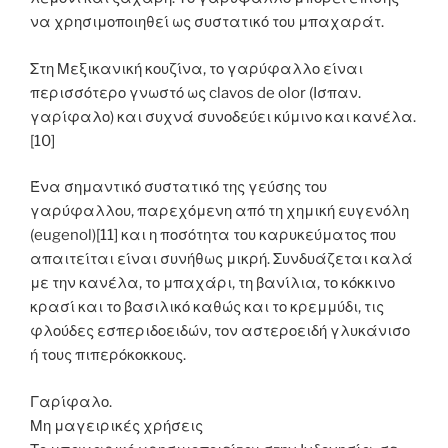
να χρησιμοποιηθεί ως συστατικό του μπαχαράτ.
Στη Μεξικανική κουζίνα, το γαρύφαλλο είναι
περισσότερο γνωστό ως clavos de olor (Ισπαν.
γαρίφαλο) και συχνά συνοδεύει κύμινο και κανέλα.
[10]
Ένα σημαντικό συστατικό της γεύσης του
γαρύφαλλου, παρεχόμενη από τη χημική ευγενόλη
(eugenol)[11] και η ποσότητα του καρυκεύματος που
απαιτείται είναι συνήθως μικρή. Συνδυάζεται καλά
με την κανέλα, το μπαχάρι, τη βανίλια, το κόκκινο
κρασί και το βασιλικό καθώς και το κρεμμύδι, τις
φλούδες εσπεριδοειδών, τον αστεροειδή γλυκάνισο
ή τους πιπερόκοκκους.
Γαρίφαλο.
Μη μαγειρικές χρήσεις