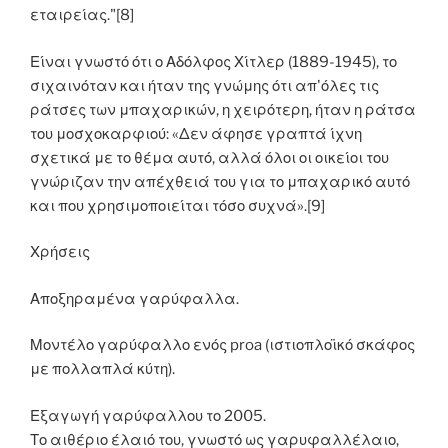
εταιρείας."[8]
Είναι γνωστό ότι ο Αδόλφος Χίτλερ (1889-1945), το
σιχαινόταν και ήταν της γνώμης ότι απ'όλες τις
ράτσες των μπαχαρικών, η χειρότερη, ήταν η ράτσα
του μοσχοκαρφιού: «Δεν άφησε γραπτά ίχνη
σχετικά με το θέμα αυτό, αλλά όλοι οι οικείοι του
γνώριζαν την απέχθειά του για το μπαχαρικό αυτό
και που χρησιμοποιείται τόσο συχνά».[9]
Χρήσεις
Αποξηραμένα γαρύφαλλα.
Μοντέλο γαρύφαλλο ενός proa (ιστιοπλοϊκό σκάφος
με πολλαπλά κύτη).
Εξαγωγή γαρύφαλλου το 2005.
Το αιθέριο έλαιό του, γνωστό ως γαρυφαλλέλαιο,