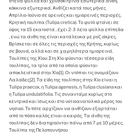
στενά φύλλα και χρυσοκίτρινα εσωτερικά άνθη,
κόκκινα εξωτερικά. Ανθίζει κατά τους μήνες
Απρίλιο-Ιούνιο σε ορεινές και ημιορεινές περιοχές.
Κρητική τουλίπα (Tulipa cretica). Το φυτό φτάνει σε
ύψος τα 15 εκατοστά , έχει 2-3 λεία φύλλα επίπεδα
, ενώ τα άνθη της είναι κατάλευκα με ροζ άκρες.
Βρίσκεται σε όλες τις περιοχές της Κρήτης, κυρίως
σε βουνά, αλλά και σε χαμηλότερα ημιορεινά.
Τουλίπες της Χίου: Στη Χίο φύονται τέσσερα είδη
τουλίπας, τα τρία από τα οποία φύονται
αποκλειστικά στην Χίο[1]. Οι ντόπιοι τις ονομάζουν
Λαλάδες[2]. Τα είδη της τουλίπας στην Χίο είναι η
Tulipa praecox, η Tulipa agenesis, η Tulipa clusiana και
η Tulipa undulatifolia. Τις συναντάμε κυρίως στο
κεντρικό και ίσως και στο νοτιοανατολικό μέρος του
νησιού. Το πότε αρχίζουν να ανθίζουν εξαρτάται
από το πόσο καλός είναι ο καιρός. Τα άνθη της
τουλίπας δεν διατηρούνται πάνω από 7 με 10 μέρες.
Τουλίπα της Πελοποννήσου