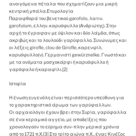
ανοιγόμενα πέταλα που σχηματίζουν μια μικρή
κεντρική μπάλα.Ετυμολογία
Παραφθορά του βενετικού garofolo, λατιν.
garofulum, ελλην. καρυόφυλλο (Ανδριώτης). Στην
αρχή το έγραφαν με ύψιλον και δύο λάμδα, όπως
ακριβώς και το λουλούδι γαρύφαλλο. Συνώνυμες και
οι λέξεις girofle, clou de Girofle, καρενφίλ,
καρυόφυλλο(ν). Γερμανιστί gewürznelke. Γνωστό και
με τα ονόματα μοσχοκάρφι ή καρυόφυλλο ή
γαρόφαλο ή καραφίλι.[2]
Ιστορία
Η ένωση ευγενόλη είναι περισσότερο υπεύθυνη για
το χαρακτηριστικό άρωμα των γαρύφαλλων.
Οι αρχαιολόγοι έχουν βρει στην Συρία, γαρύφαλλα
σε ένα κεραμικό αγγείο, με αποδείξεις που
χρονολογούν το εύρημα συν-πλην μερικά χρόνια
από το 1721 π.Χ.[3] Στο τρίτο αιώνα π.Χ., ένας Κινέζος