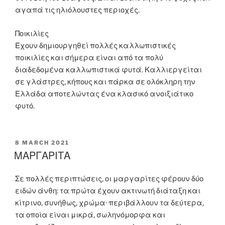
αγαπά τις ηλιόλουστες περιοχές.
Ποικιλίες
Έχουν δημιουργηθεί πολλές καλλωπιστικές
ποικιλίες και σήμερα είναι από τα πολύ
διαδεδομένα καλλωπιστικά φυτά. Καλλιεργείται
σε γλάστρες, κήπους και πάρκα σε ολόκληρη την
Ελλάδα αποτελώντας ένα κλασικό ανοιξιάτικο
φυτό.
POSTED
8 MARCH 2021
ON
ΜΑΡΓΑΡΙΤΑ
Σε πολλές περιπτώσεις, οι μαργαρίτες φέρουν δύο
ειδών άνθη: τα πρώτα έχουν ακτινωτή διάταξη και
κίτρινο, συνήθως, χρώμα· περιβάλλουν τα δεύτερα,
τα οποία είναι μικρά, σωληνόμορφα και