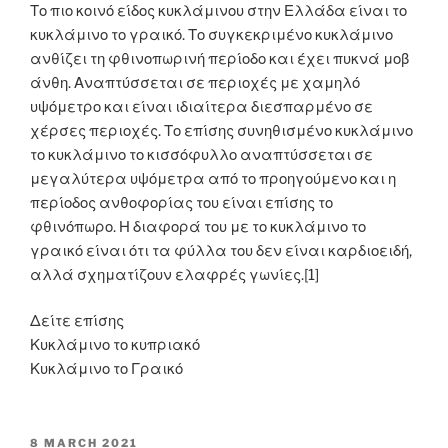
Το πιο κοινό είδος κυκλάμινου στην Ελλάδα είναι το
κυκλάμινο το γραικό. Το συγκεκριμένο κυκλάμινο
ανθίζει τη φθινοπωρινή περίοδο και έχει πυκνά μοβ
άνθη. Αναπτύσσεται σε περιοχές με χαμηλό
υψόμετρο και είναι ιδιαίτερα διεσπαρμένο σε
χέρσες περιοχές. Το επίσης συνηθισμένο κυκλάμινο
το κυκλάμινο το κισσόφυλλο αναπτύσσεται σε
μεγαλύτερα υψόμετρα από το προηγούμενο και η
περίοδος ανθοφορίας του είναι επίσης το
φθινόπωρο. Η διαφορά του με το κυκλάμινο το
γραικό είναι ότι τα φύλλα του δεν είναι καρδιοειδή,
αλλά σχηματίζουν ελαφρές γωνίες.[1]
Δείτε επίσης
Κυκλάμινο το κυπριακό
Κυκλάμινο το Γραικό
POSTED
8 MARCH 2021