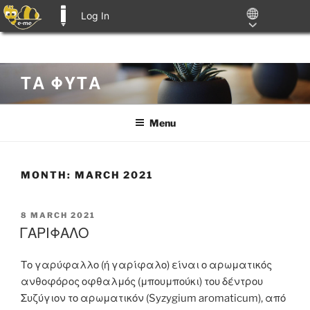
Log In
E-ME BLOGS
Skip
ΤΑ ΦΥΤΑ
to
content
Menu
MONTH:
MARCH 2021
POSTED
8 MARCH 2021
ON
ΓΑΡΙΦΑΛΟ
Το γαρύφαλλο (ή γαρίφαλο) είναι ο αρωματικός
ανθοφόρος οφθαλμός (μπουμπούκι) του δέντρου
Συζύγιον το αρωματικόν (Syzygium aromaticum), από