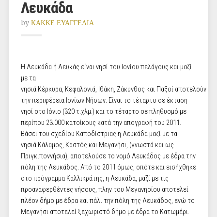
Λευκάδα
by
ΚΑΚΚΕ ΕΥΑΓΓΕΛΙΑ
Η Λευκάδα ή Λευκάς είναι νησί του
Ιονίου πελάγους
και μαζί
με τα
νησιά
Κέρκυρα
,
Κεφαλονιά
,
Ιθάκη
,
Ζάκυνθος
και
Παξοί
αποτελούν
την περιφέρεια Ιονίων Νήσων. Είναι το τέταρτο σε έκταση
νησί στο Ιόνιο (320 τ.χλμ.) και το τέταρτο σε πληθυσμό με
περίπου 23.000 κατοίκους κατά την απογραφή του 2011.
Βάσει του σχεδίου
Καποδίστριας
η Λευκάδα μαζί με τα
νησιά
Κάλαμος
,
Καστός
και
Μεγανήσι
, (γνωστά και ως
Πριγκιποννήσια), αποτελούσε το νομό Λευκάδος με έδρα την
πόλη της Λευκάδος. Από το 2011 όμως, οπότε και εισήχθηκε
στο πρόγραμμα
Καλλικράτης
, η Λευκάδα, μαζί με τις
προαναφερθέντες νήσους, πλην του Μεγανησίου αποτελεί
πλέον δήμο με έδρα και πάλι την πόλη της Λευκάδος, ενώ το
Μεγανήσι αποτελεί ξεχωριστό δήμο με έδρα το Κατωμέρι.