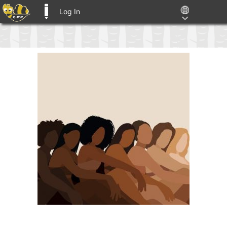
Log In
E-ME BLOGS
Skip
Girl's
to
content
tips
blog!
Tips
για
κορίτσια!