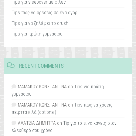
Tips για sleepover με φίλες
Tips πως να αρέσεις σε ένα αγόρι
Tips για να ζηλέψει το crush
Tips για πρώτη γυμνασίου
RECENT COMMENTS
ΜΑΜΑΚΟΥ ΚΩΝΣΤΑΝΤΙΝΑ
on
Tips για πρώτη
γυμνασίου
ΜΑΜΑΚΟΥ ΚΩΝΣΤΑΝΤΙΝΑ
on
Tips πως να χάσεις
πειρττά κιλά (optional)
ΑΛΑΤΖΙΑ ΔΗΜΗΤΡΑ
on
Tip για το τι να κάνεις στον
ελεύθερό σου χρόνο!