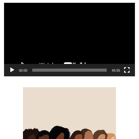
Video
Player
00:00
45:55