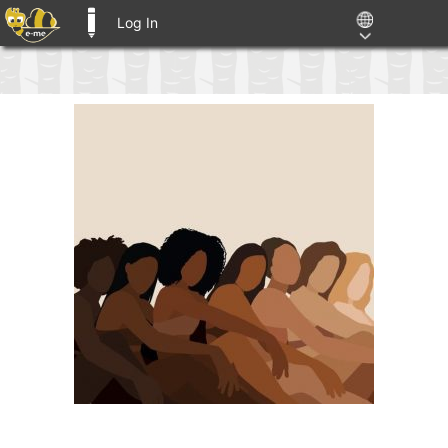
Log In
E-ME BLOGS
Skip
Girl's
to
content
tips
blog!
Tips
για
κορίτσια!