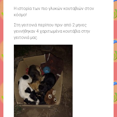
Η ιστορία των πιο γλυκών κουταβιών στον
κόσμο!
Στη γειτονιά περίπου πριν από 2 μηνες
γεννήθηκαν 4 χαριτωμένα κουτάβια στην
γειτονιά μας.