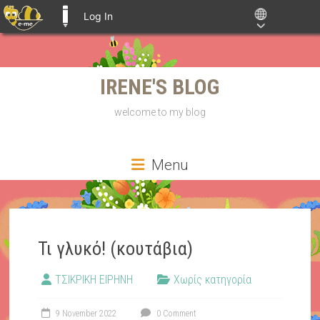
Log In
E-ME BLOGS
Skip
IRENE'S BLOG
to
content
welcome to my blog
Menu
Τι γλυκό! (κουτάβια)
ΤΣΙΚΡΙΚΗ ΕΙΡΗΝΗ
Χωρίς κατηγορία
9 November 2022
0 Comment