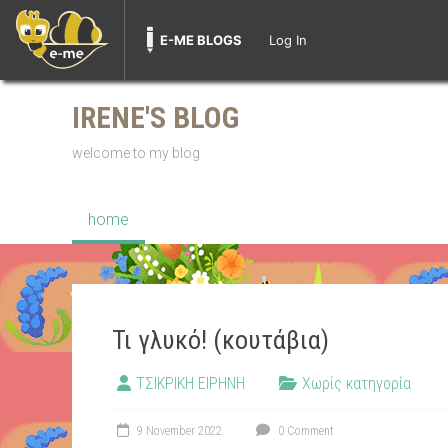
E-ME BLOGS
Log In
Skip
to
IRENE'S BLOG
content
welcome to my blog
home
Τι γλυκό! (κουτάβια)
ΤΣΙΚΡΙΚΗ ΕΙΡΗΝΗ
Χωρίς κατηγορία
9 November 2022
0 Comment