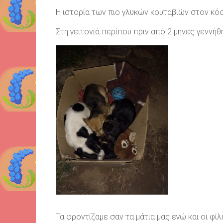
Η ιστορία των πιο γλυκών κουταβιών στον κό
Στη γειτονιά περίπου πριν από 2 μηνες γεννήθ
Τα φροντίζαμε σαν τα μάτια μας εγώ και οι φίλε