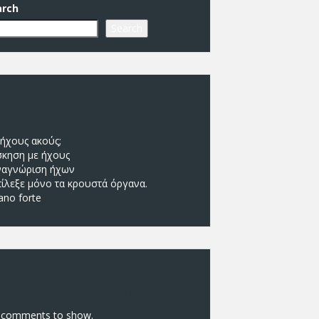
arch
Search
ρόσφατα άρθρα
 ήχους ακούς;
σκηση με ήχους
ναγνώριση ήχων
πίλεξε μόνο τα κρουστά όργανα.
ano forte
ρόσφατα σχόλια
 comments to show.