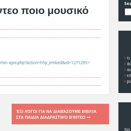
Se
ντεο ποιο μουσικό
Π
τι
admin-ajax.php?action=h5p_embed&id=1271295
<
ά
α
ε
pi
ΈΞΙ ΛΌΓΟΙ ΓΙΑ ΝΑ ΔΙΑΒΆΖΟΥΜΕ ΒΙΒΛΊΑ
Π
ΣΤΑ ΠΑΙΔΙΆ ΔΙΑΔΡΑΣΤΙΚΌ ΒΊΝΤΕΟ
No