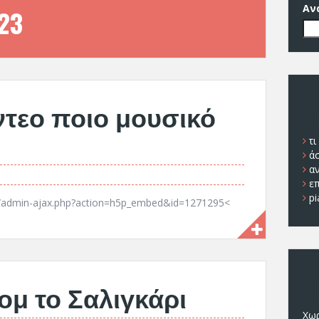
Αν
23
ντεο ποιο μουσικό
Π
τι
ά
α
ε
pi
n/admin-ajax.php?action=h5p_embed&id=1271295<
Π
ομ το Σαλιγκάρι
Χωρ