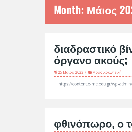
Month:
Μάιος 20
διαδραστικό βί
όργανο ακούς;
25 Μαΐου 2023
Μουσικοκινητική
https://content.e-me.edu.gr/wp-admi
φθινόπωρο, ο τ