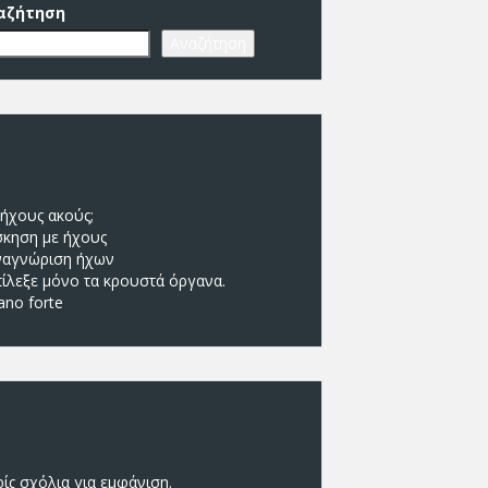
αζήτηση
Αναζήτηση
ρόσφατα άρθρα
 ήχους ακούς;
σκηση με ήχους
ναγνώριση ήχων
πίλεξε μόνο τα κρουστά όργανα.
ano forte
ρόσφατα σχόλια
ίς σχόλια για εμφάνιση.