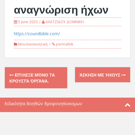
αναγνώριση ήχων
5 June 2023
ΑΛΑΤΖΙΔΟΥ ΔΟΜΝΙΚΗ
https://soundbible.com/
Μουσικοκινητική
permalink
Post
ΕΠΊΛΕΞΕ ΜΌΝΟ ΤΑ
ΆΣΚΗΣΗ ΜΕ ΉΧΟΥΣ
navigation
ΚΡΟΥΣΤΆ ΌΡΓΑΝΑ.
Ειδικότητα Βοηθών Βρεφονηπιοκομων