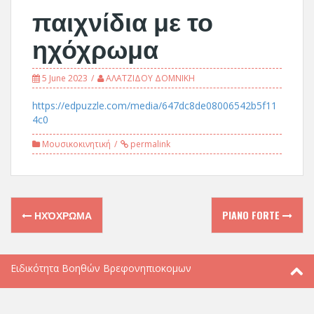
παιχνίδια με το
ηχόχρωμα
5 June 2023
ΑΛΑΤΖΙΔΟΥ ΔΟΜΝΙΚΗ
https://edpuzzle.com/media/647dc8de08006542b5f11
4c0
Μουσικοκινητική
permalink
Post
ΗΧΌΧΡΩΜΑ
PIANO FORTE
navigation
Ειδικότητα Βοηθών Βρεφονηπιοκομων