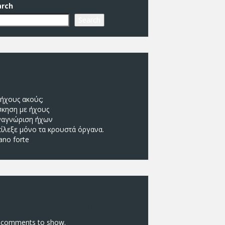
arch
Search
ρόσφατα άρθρα
 ήχους ακούς;
σκηση με ήχους
ναγνώριση ήχων
πίλεξε μόνο τα κρουστά όργανα.
ano forte
ρόσφατα σχόλια
 comments to show.