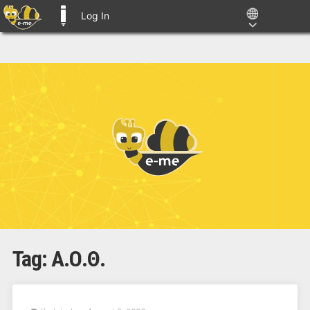
Log In
E-ME BLOGS
Tag:
Α.Ο.Θ.