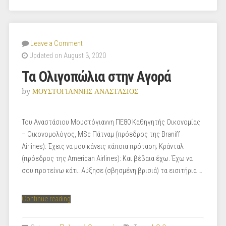
στην
Οικονομική
Ανάπτυξη”
Leave a Comment
Updated on August 3, 2020
Τα Ολιγοπώλια στην Αγορά
by
ΜΟΥΣΤΟΓΙΑΝΝΗΣ ΑΝΑΣΤΑΣΙΟΣ
Του Αναστάσιου Μουστόγιαννη ΠΕ80 Καθηγητής Οικονομίας
– Οικονομολόγος, MSc Πάτναμ (πρόεδρος της Braniff
Airlines): Έχεις να μου κάνεις κάποια πρόταση; Κράνταλ
(πρόεδρος της American Airlines): Και βέβαια έχω. Έχω να
σου προτείνω κάτι. Αύξησε (σβησμένη βρισιά) τα εισιτήρια …
“Τα
Continue reading
Ολιγοπώλια
στην