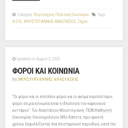
ανθοδέσμη
στην
Category:
Λογοτεχνία
,
Πολιτική Οικονομία
Tags:
έδρα”
Α.Ο.Θ.
,
ΜΟΥΣΤΟΓΙΑΝΝΗΣ ΑΝΑΣΤΑΣΙΟΣ
,
Τέχνη
Updated on August 3, 2020
ΦΟΡΟΙ ΚΑΙ ΚΟΙΝΩΝΙΑ
by
ΜΟΥΣΤΟΓΙΑΝΝΗΣ ΑΝΑΣΤΑΣΙΟΣ
“Οι φόροι και οι επιπλέον φόροι και οι ακόμα περισσότεροι
φόροι σε μια κοινωνία είναι η ιδεολογία του καρκινικού
κυττάρου”. Του Αναστάσιου Μουστόγιαννη ΠΕ80 Καθηγητή
Οικονομίας-Οικονομολόγου MSc Κάποτε, πριν αρκετά
χρόνια, ξεφυλλίζοντας ένα επιστημονικό περιοδικό, κατά την