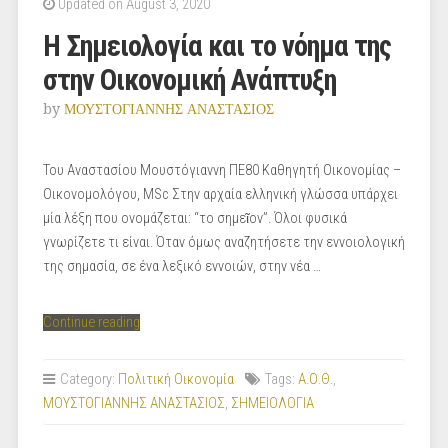
Updated on August 3, 2020
Η Σημειολογία και το νόημα της
στην Οικονομική Ανάπτυξη
by
ΜΟΥΣΤΟΓΙΑΝΝΗΣ ΑΝΑΣΤΑΣΙΟΣ
Του Αναστασίου Μουστόγιαννη ΠΕ80 Καθηγητή Οικονομίας –
Οικονομολόγου, MSc Στην αρχαία ελληνική γλώσσα υπάρχει
μία λέξη που ονομάζεται: “το σημεῖον”. Όλοι φυσικά
γνωρίζετε τι είναι. Όταν όμως αναζητήσετε την εννοιολογική
της σημασία, σε ένα λεξικό εννοιών, στην νέα …
“Η
Continue reading
Σημειολογία
και
Category:
Πολιτική Οικονομία
Tags:
Α.Ο.Θ.
,
το
ΜΟΥΣΤΟΓΙΑΝΝΗΣ ΑΝΑΣΤΑΣΙΟΣ
,
ΣΗΜΕΙΟΛΟΓΙΑ
νόημα
της