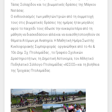
Τάσας Σολαχίδου και τις βιωματικές δράσεις της Μάγκου
Νατάσας.
Ο ενθουσιασμός των μαθητών/τριών από τη συμμετοχή
τους στις βιωματικές δράσεις της ημέρας ήταν μεγάλος
αφού το παιχνίδι τους έδωσε την ευκαιρία πέρα από τη
μάθηση να διασκεδάσουν αλλά και να ευαισθητοποιηθούν σε
θέματα Ατόμων με Αναπηρία. Η Μαθητική Ημέρα Σωστής
Κυκλοφοριακής Συμπεριφοράς οργανώθηκε από το 4ο &
10ο Δημ. Σχ. Πτολεμαΐδας , το Γραφείο Σχολικών
Δραστηριοτήτων, τη Δημοτική Αστυνομία, τον Αθλητικό
Ποδηλατικό Σύλλογο Πτολεμαΐδας «ΑΣΣΟΣ» και τη βοήθεια
της Τροχαίας Πτολεμαΐδας.