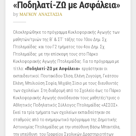
«Ποδηλατί-ΖΩ με Ασφάλεια»
by
ΜΑΓΚΟΥ ΑΝΑΣΤΑΣΙΑ
Ολοκληρώθηκε το πρόγραμμα Κυκλοφοριακής Αγωγής των
μαθητών/τριών της Β΄ & ΣΤ΄ τάξης του 10ου Δημ. Σχ.
Πτολεμαΐδας και του Γ2 τμήματος του 4ου Δημ. Σχ.
Πτολεμαΐδας με την επίσκεψη τους στο Πάρκο
Κυκλοφοριακής Αγωγής Πτολεμαΐδας. Για το πρόγραμμα με
τίτλο:
«Ποδηλατί-ZΩ με Ασφάλεια»
εργάστηκαν οι
εκπαιδευτικοί: Πουτακίδου Έλσα, Ελένη Ζυγούρη, Γκάτσου
Ελένη, Μπιλιούση Σοφία, Μιχάλη Σίσιο με τους διευθυντές
των σχολείων. Στη διαδρομή από το Σχολείο έως το Πάρκο
Κυκλοφοριακής Αγωγής συνόδευσαν τους μαθητές/τριες ο
Αθλητικός Ποδηλατικός Σύλλογος Πτολεμαΐδας «ΑΣΣΟΣ».
Εκεί τα τρία τμήματα των σχολείων εκπαιδεύτηκαν σε
σταθμούς από το ενημερωτικό πρόγραμμα της Δημοτικής
Αστυνομίας Πτολεμαΐδας με την υπεύθυνη Βάσω Μπαντέλα,
την υπεύθυνη του Γραφείου Σχολικών Δραστηριοτήτων