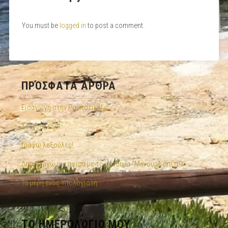
You must be
logged in
to post a comment.
ΠΡΌΣΦΑΤΑ ΆΡΘΡΑ
Εισαγωγή στην Ρομποτική!
Σταυρόλεξο!
Γράφω λεξούλες!
Δημιουργώ μια αφίσα με το σύνθημα “Μένουμε σπίτι”!
Τα μέρη ενός Υπολογιστή
ΤΟ ΗΜΕΡΟΛΌΓΙΟ ΜΟΥ