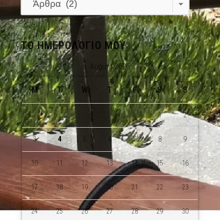
ΤΟ ΗΜΕΡΟΛΌΓΙΟ ΜΟΥ
August 2026
M
T
W
T
F
S
S
1
2
3
4
5
6
7
8
9
10
11
12
13
14
15
16
17
18
19
20
21
22
23
24
25
26
27
28
29
30