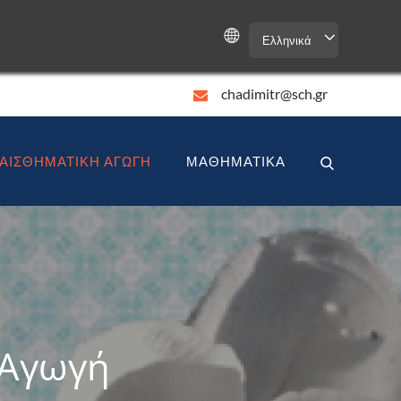
Ελληνικά
chadimitr@sch.gr
ΑΙΣΘΗΜΑΤΙΚΉ ΑΓΩΓΉ
ΜΑΘΗΜΑΤΙΚΆ
 Αγωγή