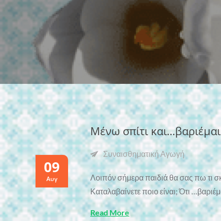
Μένω σπίτι και…βαριέμα
Συναισθηματική Αγωγή
09
Λοιπόν σήμερα παιδιά θα σας πω τι σκέ
Αυγ
Καταλαβαίνετε ποιο είναι; Ότι …βαριέ
Read More