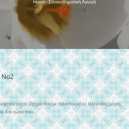
Home
Συναισθηματική Αγωγή
ι Νο2
φτηκα για το ζήτημα που με ταλαιπωρεί τις τελευταίες μέρες.
μαι. Και τώρα που…