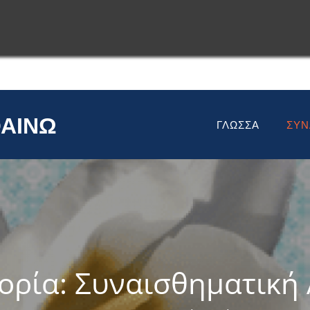
ιές θα ανθίσουν και φέτος
ιές θα ανθίσουν και φέτος
ΘΑΊΝΩ
ΓΛΏΣΣΑ
ΣΥΝ
ορία:
Συναισθηματική