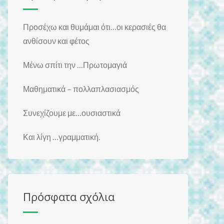
Προσέχω και θυμάμαι ότι…οι κερασιές θα
ανθίσουν και φέτος
Μένω σπίτι την …Πρωτομαγιά
Μαθηματικά – πολλαπλασιασμός
Συνεχίζουμε με…ουσιαστικά
Και λίγη …γραμματική.
Πρόσφατα σχόλια