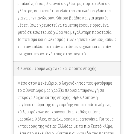
μπαλκόνι, όπως λεμονιά σε γλάστρα, πορτοκαλιά σε
γλάστρα, κουμκουάτ σε γλάστρα και ελιά σε γλάστρα
για να μην παγώσουν. Κάποια βράδια και για μερικές
μέρες, ίσως χρειαστεί να τα μεταφέρουμε ορισμένα
φυτά σε εσωτερικό χώρο για μεγαλύτερη προστασία.
Το πότισμα και ο ψεκασμός των κηπευτικών μας, καθώς
και των καλλωπιστικών φυτών με εκχύλισμα φυκιών
ενισχύει την αντοχή τους στον παγετό.
4.Συγκομίζουμε λαχανικά και φρούτα εποχής
Μέσα στον Δεκέμβριο, ο λαχανόκηπος που φυτέψαμε
το φθινόπωρο μας χαρίζει πλούσια παραγωγή σε
υπέροχα λαχανικά της εποχής. Ήρθε λοιπόν η
ευχάριστη ώρα της συγκομιδής για τα πρώτα λάχανα,
κέιλ, μπρόκολα και κουνουπίδια, καθώς επίσης
μαρούλια, λόλες, σπανάκι, ρόκα και ραπανάκια. Για τους
κηπουρούς της νότιας Ελλάδας με το πιο ζεστό κλίμα,
μέσα στο Δεκέμβριο, γίνεται η συγκομιδή της πατάτας