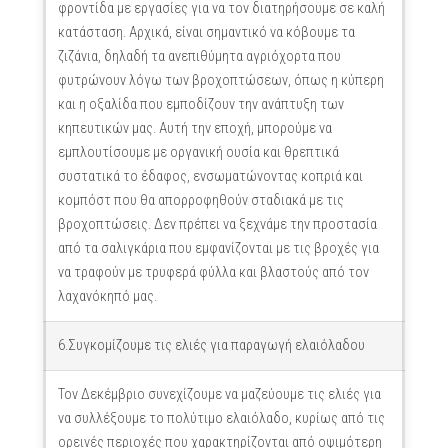
φροντίδα με εργασίες για να τον διατηρήσουμε σε καλή
κατάσταση. Αρχικά, είναι σημαντικό να κόβουμε τα
ζιζάνια, δηλαδή τα ανεπιθύμητα αγριόχορτα που
φυτρώνουν λόγω των βροχοπτώσεων, όπως η κύπερη
και η οξαλίδα που εμποδίζουν την ανάπτυξη των
κηπευτικών μας. Aυτή την εποχή, μπορούμε να
εμπλουτίσουμε με οργανική ουσία και θρεπτικά
συστατικά το έδαφος, ενσωματώνοντας κοπριά και
κομπόστ που θα απορροφηθούν σταδιακά με τις
βροχοπτώσεις. Δεν πρέπει να ξεχνάμε την προστασία
από τα σαλιγκάρια που εμφανίζονται με τις βροχές για
να τραφούν με τρυφερά φύλλα και βλαστούς από τον
λαχανόκηπό μας.
6.Συγκομίζουμε τις ελιές για παραγωγή ελαιόλαδου
Τον Δεκέμβριο συνεχίζουμε να μαζεύουμε τις ελιές για
να συλλέξουμε το πολύτιμο ελαιόλαδο, κυρίως από τις
ορεινές περιοχές που χαρακτηρίζονται από οψιμότερη