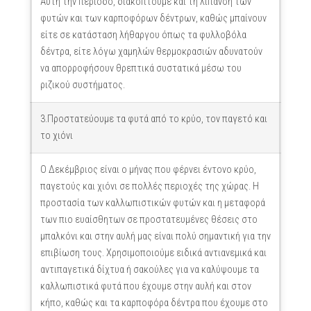
Αυτή την περίοδο, διακόπτουμε και τη λίπανση των
φυτών και των καρποφόρων δέντρων, καθώς μπαίνουν
είτε σε κατάσταση λήθαργου όπως τα φυλλοβόλα
δέντρα, είτε λόγω χαμηλών θερμοκρασιών αδυνατούν
να απορροφήσουν θρεπτικά συστατικά μέσω του
ριζικού συστήματος.
3.Προστατεύουμε τα φυτά από το κρύο, τον παγετό και
το χιόνι
Ο Δεκέμβριος είναι ο μήνας που φέρνει έντονο κρύο,
παγετούς και χιόνι σε πολλές περιοχές της χώρας. Η
προστασία των καλλωπιστικών φυτών και η μεταφορά
των πιο ευαίσθητων σε προστατευμένες θέσεις στο
μπαλκόνι και στην αυλή μας είναι πολύ σημαντική για την
επιβίωση τους. Χρησιμοποιούμε ειδικά αντιανεμικά και
αντιπαγετικά δίχτυα ή σακούλες για να καλύψουμε τα
καλλωπιστικά φυτά που έχουμε στην αυλή και στον
κήπο, καθώς και τα καρποφόρα δέντρα που έχουμε στο