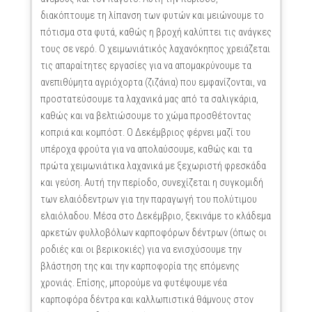
διακόπτουμε τη λίπανση των φυτών και μειώνουμε το
πότισμα στα φυτά, καθώς η βροχή καλύπτει τις ανάγκες
τους σε νερό. Ο χειμωνιάτικός λαχανόκηπος χρειάζεται
τις απαραίτητες εργασίες για να απομακρύνουμε τα
ανεπιθύμητα αγριόχορτα (ζιζάνια) που εμφανίζονται, να
προστατεύσουμε τα λαχανικά μας από τα σαλιγκάρια,
καθώς και να βελτιώσουμε το χώμα προσθέτοντας
κοπριά και κομπόστ. Ο Δεκέμβριος φέρνει μαζί του
υπέροχα φρούτα για να απολαύσουμε, καθώς και τα
πρώτα χειμωνιάτικα λαχανικά με ξεχωριστή φρεσκάδα
και γεύση. Αυτή την περίοδο, συνεχίζεται η συγκομιδή
των ελαιόδεντρων για την παραγωγή του πολύτιμου
ελαιόλαδου. Μέσα στο Δεκέμβριο, ξεκινάμε το κλάδεμα
αρκετών φυλλοβόλων καρποφόρων δέντρων (όπως οι
ροδιές και οι βερικοκιές) για να ενισχύσουμε την
βλάστηση της και την καρποφορία της επόμενης
χρονιάς. Επίσης, μπορούμε να φυτέψουμε νέα
καρποφόρα δέντρα και καλλωπιστικά θάμνους στον