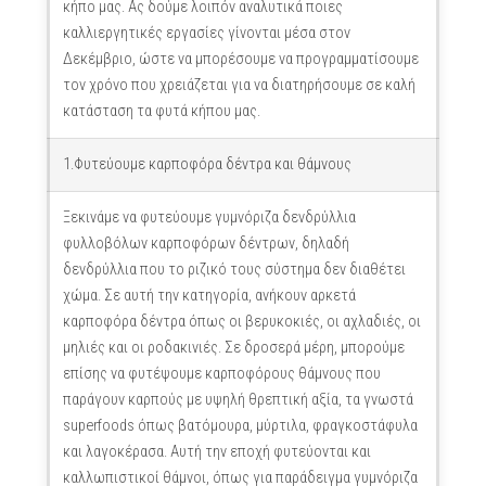
κήπο μας. Ας δούμε λοιπόν αναλυτικά ποιες
καλλιεργητικές εργασίες γίνονται μέσα στον
Δεκέμβριο, ώστε να μπορέσουμε να προγραμματίσουμε
τον χρόνο που χρειάζεται για να διατηρήσουμε σε καλή
κατάσταση τα φυτά κήπου μας.
1.Φυτεύουμε καρποφόρα δέντρα και θάμνους
Ξεκινάμε να φυτεύουμε γυμνόριζα δενδρύλλια
φυλλοβόλων καρποφόρων δέντρων, δηλαδή
δενδρύλλια που το ριζικό τους σύστημα δεν διαθέτει
χώμα. Σε αυτή την κατηγορία, ανήκουν αρκετά
καρποφόρα δέντρα όπως οι βερυκοκιές, οι αχλαδιές, οι
μηλιές και οι ροδακινιές. Σε δροσερά μέρη, μπορούμε
επίσης να φυτέψουμε καρποφόρους θάμνους που
παράγουν καρπούς με υψηλή θρεπτική αξία, τα γνωστά
superfoods όπως βατόμουρα, μύρτιλα, φραγκοστάφυλα
και λαγοκέρασα. Αυτή την εποχή φυτεύονται και
καλλωπιστικοί θάμνοι, όπως για παράδειγμα γυμνόριζα