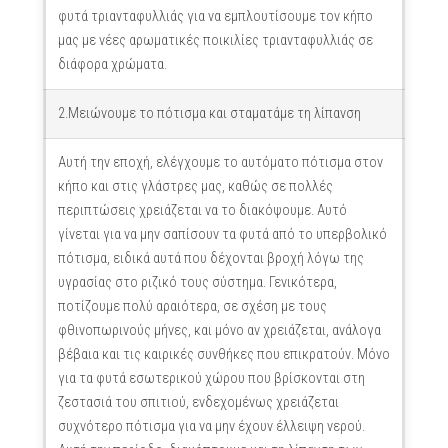
φυτά τριανταφυλλιάς για να εμπλουτίσουμε τον κήπο
μας με νέες αρωματικές ποικιλίες τριανταφυλλιάς σε
διάφορα χρώματα.
2.Μειώνουμε το πότισμα και σταματάμε τη λίπανση
Αυτή την εποχή, ελέγχουμε το αυτόματο πότισμα στον
κήπο και στις γλάστρες μας, καθώς σε πολλές
περιπτώσεις χρειάζεται να το διακόψουμε. Αυτό
γίνεται για να μην σαπίσουν τα φυτά από το υπερβολικό
πότισμα, ειδικά αυτά που δέχονται βροχή λόγω της
υγρασίας στο ριζικό τους σύστημα. Γενικότερα,
ποτίζουμε πολύ αραιότερα, σε σχέση με τους
φθινοπωρινούς μήνες, και μόνο αν χρειάζεται, ανάλογα
βέβαια και τις καιρικές συνθήκες που επικρατούν. Μόνο
για τα φυτά εσωτερικού χώρου που βρίσκονται στη
ζεστασιά του σπιτιού, ενδεχομένως χρειάζεται
συχνότερο πότισμα για να μην έχουν έλλειψη νερού.