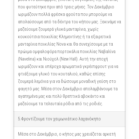
που φυτεύτηκε πριν από τρεις μήνες. Τον Δεκέμβριο
ωριμάζουν πολλά φρέσκα φρούτα που μπορούμε να
απολαύσουμε από τα δέντρα του κήπου μας. Ξεκινάμε να
μαζεύουμε ζουμερά γλυκά μανταρίνια, χωρίς
κουκούτσια ποικιλίας Κλημεντίνης ή τα εξαιρετικά
μανταρίνια ποικιλίας Nova και θα συνεχίσουμε με τα
πρώιμα ομφαλοφόρα πορτοκάλια ποικιλίας Ναβαλίνα
(Navelina) και Νιούχολ (New Hall). Αυτή την εποχή
ωριμάζουν και υπέροχα αρωματικά γκρέιπφρουτ για να
φτιάξουμε γλυκό του κουταλιού, καθώς επίσης
ζουμερά λεμόνια για να δώσουμε μοναδική γεύση στο
φαγητό μας. Μέσα στον Δεκέμβριο απολαμβάνουμε τα
αγαπημένα μας και πολύ θρεπτικά αβοκάντο και
μαζεύουμε τα τελευταία ρόδια από τις ροδιές.
5.Φροντίζουμε τον χειμωνιάτικο λαχανόκηπο
Μέσα στο Δεκέμβριο, ο κήπος μας χρειάζεται αρκετή