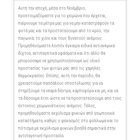
Αυτή την εποχή, μέσα στο Νοέμβριο,
προετοιμαζόμαστε για το χειμώνα που έρχεται,
παίρνουμε τα μέτρα μας για να μην καταστραφούν τα
φυτά μας και τα προστατεύουμε από το κρύο, την
παγωνιά, το χιόνι και τους δυνατούς ανέμους.
Προμηθευόμαστε λοιπόν έγκαιρα ειδικά αντιανεμικά
δίχτυα, αντιπαγετικά υφάσματα και ότι άλλο θα
μπορούσαμε να χρησιμοποιήσουμε ως υλικό
προστασίας των φυτών μας από τις χαμηλές
θερμοκρασίες. Επίσης, αυτή την περίοδο, θα
χρειαστούμε πασσάλους υποστύλωσης για να
στηρίξουμε τα νεαρά δέντρα, καρποφόρα και μη, και να
τα δέσουμε έτσι ώστε να τα προστατεύσουμε από τους
έντονους χειμωνιάτικους ανέμους. Τέλος,
προμηθευόμαστε εκχύλισμα φυκιών από γεωπονικά
καταστήματα, καθώς ο ψεκασμός στο φύλλωμα και το
πότισμα με εκχύλισμα φυκιών βοηθά σημαντικά στην
αντιπαγετική προστασία.