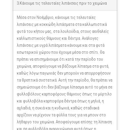
3.Κάνουμε τις τελευταίες λιπάνσεις πριν το χειμώνα
Μέσα στον Νοέμβριο, κάνουμε τις τελευταίες
λιπάνσεις με κοκκώδη λιπάσματα στα καλλωπιστικά
φυτά του κήπου μας, στα λουλούδια, στους αειθαλείς
καλλωπιστικούς θάμνους και δέντρα. Ανάλογες
λιπάνσεις με υγρά λιπάσματα κάνουμε και στα φυτά
εσωτερικού χώρου που έχουμε μέσα στο σπίτι. Θα
πρέπει να επισημάνουμε ότι κατά την περίοδο του
χειμώνα, αποφεύγουμε να βάζουμε λίπασμα στα φυτά,
καθώς λόγω παγωνιάς δεν μπορούν να απορροφήσουν
τα θρεπτικά συστατικά. Αυτή την περίοδο, θα πρέπει να
σημειώσουμε ότι δεν βάζουμε λίπασμα αυτό το μήνα σε
φυλλοβόλους καρποφόρους θάμνους όπως το μύρτιλο
και φυλλοβόλα καρποφόρα δέντρα όπως η μηλιά, η
αχλαδιά, η συκιά και η κυδωνιά, καθώς σταδιακά
αρχίζουν να ρίχνουν τα φύλλα τους για να μπουν στο
λήθαργο του χειμώνα. Αποφεύγουμε επίσης τη λίπανση
και σε φυλλοβόλα αναρριχώμενα φυτά όπως η