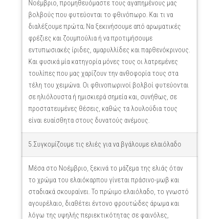
Νοέμβριο, προμηθευόμαστε τους αγαπημένους μας
βολβούς που φυτεύονται το φθινόπωρο. Και τι να
διαλέξουμε πρώτα; Να ξεκινήσουμε από αρωματικές
φρέζιες και ζουμπούλια ή να προτιμήσουμε
εντυπωσιακές ίριδες, αμαρυλλίδες και παρθενόκρινους.
Και φυσικά μία κατηγορία μόνες τους οι λατρεμένες
τουλίπες που μας χαρίζουν την ανθοφορία τους στα
τέλη του χειμώνα. Οι φθινοπωρινοί βολβοί φυτεύονται
σε ηλιόλουστα ή ημισκιερά σημεία και, συνήθως, σε
προστατευμένες θέσεις, καθώς τα λουλούδια τους
είναι ευαίσθητα στους δυνατούς ανέμους.
5.Συγκομίζουμε τις ελιές για να βγάλουμε ελαιόλαδο
Μέσα στο Νοέμβριο, ξεκινά το μάζεμα της ελιάς όταν
το χρώμα του ελαιόκαρπου γίνεται πράσινο-μωβ και
σταδιακά σκουραίνει. Το πρώιμο ελαιόλαδο, το γνωστό
αγουρέλαιο, διαθέτει έντονο φρουτώδες άρωμα και
λόγω της υψηλής περιεκτικότητας σε φαινόλες,