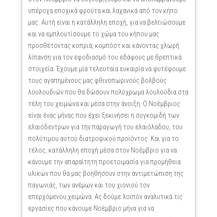
υπέροχα εποχικά φρούτα και λαχανικά από τον κήπο
μας. Αυτή είναι η κατάλληλη εποχή, για να βελτιώσουμε
και να εμπλουτίσουμε το χώμα του κήπου μας
προσθέτοντας κοπριά, κομπόστ και κάνοντας χλωρή
λίπανση για τον εφοδιασμό του εδάφους με θρεπτικά
στοιχεία. Έχουμε μία τελευταία ευκαιρία να φυτέψουμε
τους αγαπημένους μας φθινοπωρινούς βολβούς
λουλουδιών που θα δώσουν πολύχρωμα λουλούδια στα
τέλη του χειμώνα και μέσα στην άνοιξη. Ο Νοέμβριος
είναι ένας μήνας που έχει ξεκινήσει η συγκομιδή των
ελαιόδεντρων για την παραγωγή του ελαιόλαδου, του
πολύτιμου αυτού διατροφικού προϊόντος. Και για το
τέλος, κατάλληλη εποχή μέσα στον Νοέμβριο για να
κάνουμε την απαραίτητη προετοιμασία για προμήθεια
υλικών που θα μας βοηθήσουν στην αντιμετώπιση της
παγωνιάς, των ανέμων και του χιονιού τον
επερχόμενου χειμώνα. Ας δούμε λοιπόν αναλυτικά τις
εργασίες που κάνουμε Νοέμβριο μήνα για να