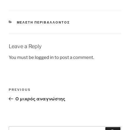
CATEGORIES
ΜΕΛΈΤΗ ΠΕΡΙΒΆΛΛΟΝΤΟΣ
Leave a Reply
You must be
logged in
to post a comment.
Post
Previous
PREVIOUS
navigation
Post
Ο μικρός αναγνώστης
Search