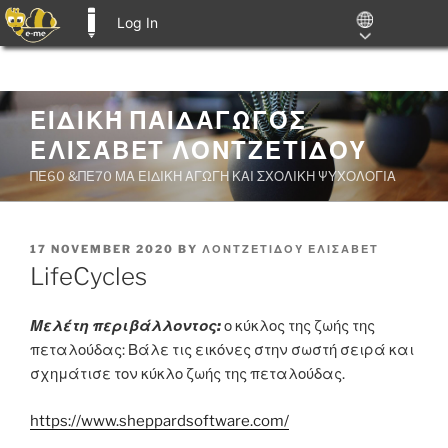
Log In
E-ME BLOGS
Skip
ΕΙΔΙΚΉ ΠΑΙΔΑΓΩΓΌΣ
to
ΕΛΙΣΆΒΕΤ ΛΟΝΤΖΕΤΙΔΟΥ
content
ΠΕ60 &ΠΕ70 ΜΑ ΕΙΔΙΚΗ ΑΓΩΓΗ ΚΑΙ ΣΧΟΛΙΚΗ ΨΥΧΟΛΟΓΙΑ
POSTED
17 NOVEMBER 2020
BY
ΛΟΝΤΖΕΤΙΔΟΥ ΕΛΙΣΑΒΕΤ
ON
LifeCycles
Μελέτη περιβάλλοντος:
ο κύκλος της ζωής της
πεταλούδας: Βάλε τις εικόνες στην σωστή σειρά και
σχημάτισε τον κύκλο ζωής της πεταλούδας.
https://www.sheppardsoftware.com/