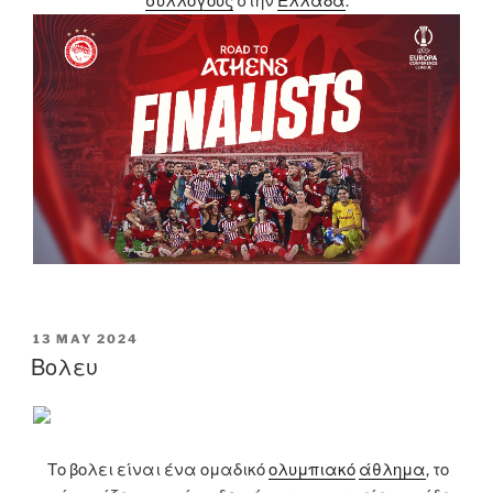
συλλόγους
στην
Ελλάδα
.
POSTED
13 MAY 2024
ON
Βολευ
Το βολει είναι ένα ομαδικό
ολυμπιακό
άθλημα
, το