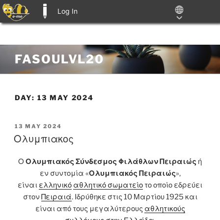
Log In
E-ME BLOGS
Skip
FASOULVL20
to
content
DAY:
13 MAY 2024
POSTED
13 MAY 2024
ON
Ολυμπιακος
Ο
Ολυμπιακός Σύνδεσμος Φιλάθλων Πειραιώς
ή
εν συντομία «
Ολυμπιακός Πειραιώς
»,
είναι
ελληνικό
αθλητικό σωματείο
το οποίο εδρεύει
στον
Πειραιά
. Ιδρύθηκε στις 10 Μαρτίου 1925 και
είναι από τους μεγαλύτερους
αθλητικούς