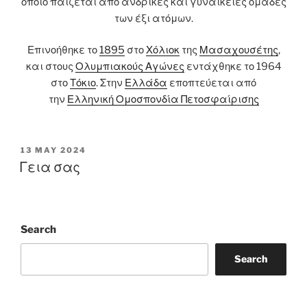
οποίο παίζεται από ανδρικές και γυναικείες ομάδες
των έξι ατόμων.
Επινοήθηκε το
1895
στο
Χόλιοκ
της
Μασαχουσέτης
,
και στους
Ολυμπιακούς Αγώνες
εντάχθηκε το 1964
στο
Τόκιο
. Στην
Ελλάδα
εποπτεύεται από
την
Ελληνική Ομοσπονδία Πετοσφαίρισης
POSTED
13 MAY 2024
ON
Γεια σας
Search
Search