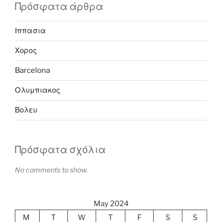
Πρόσφατα άρθρα
Ιππασια
Χορος
Barcelona
Ολυμπιακος
Βολευ
Πρόσφατα σχόλια
No comments to show.
May 2024
M
T
W
T
F
S
S