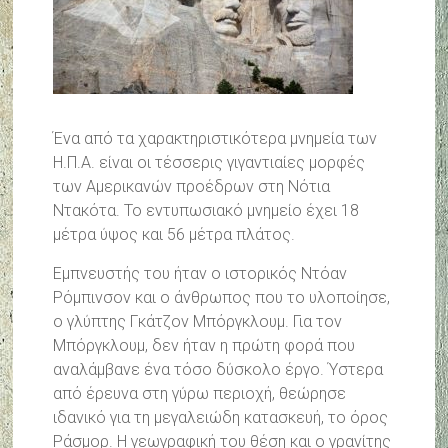
Ένα από τα χαρακτηριστικότερα μνημεία των
Η.Π.Α. είναι οι τέσσερις γιγαντιαίες μορφές
των Αμερικανών προέδρων στη Νότια
Ντακότα. Το εντυπωσιακό μνημείο έχει 18
μέτρα ύψος και 56 μέτρα πλάτος.
Εμπνευστής του ήταν ο ιστορικός Ντόαν
Ρόμπινσον και ο άνθρωπος που το υλοποίησε,
ο γλύπτης Γκάτζον Μπόργκλουμ. Για τον
Μπόργκλουμ, δεν ήταν η πρώτη φορά που
αναλάμβανε ένα τόσο δύσκολο έργο. Ύστερα
από έρευνα στη γύρω περιοχή, θεώρησε
ιδανικό για τη μεγαλειώδη κατασκευή, το όρος
Ράσμορ. Η γεωγραφική του θέση και ο γρανίτης