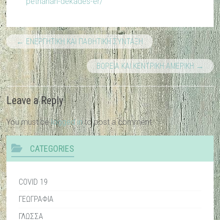
pethanan-dekades-er/
←
ΕΝΕΡΓΗΤΙΚΗ ΚΑΙ ΠΑΘΗΤΙΚΗ ΣΥΝΤΑΞΗ
ΒΟΡΕΙΑ ΚΑΙ ΚΕΝΤΡΙΚΗ ΑΜΕΡΙΚΗ
→
Leave a Reply
You must be
logged in
to post a comment.
CATEGORIES
COVID 19
ΓΕΩΓΡΑΦΙΑ
ΓΛΩΣΣΑ