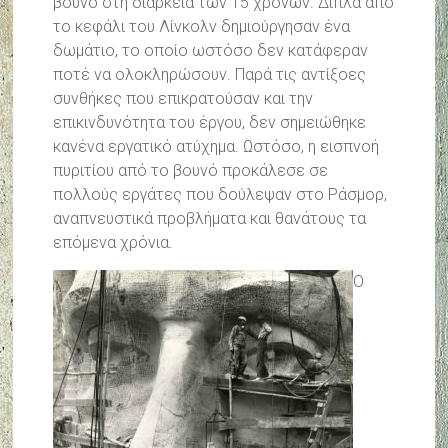
βουνό στη διάρκεια των 15 χρόνων. Δίπλα από
το κεφάλι του Λίνκολν δημιούργησαν ένα
δωμάτιο, το οποίο ωστόσο δεν κατάφεραν
ποτέ να ολοκληρώσουν. Παρά τις αντίξοες
συνθήκες που επικρατούσαν και την
επικινδυνότητα του έργου, δεν σημειώθηκε
κανένα εργατικό ατύχημα. Ωστόσο, η εισπνοή
πυριτίου από το βουνό προκάλεσε σε
πολλούς εργάτες που δούλεψαν στο Ράσμορ,
αναπνευστικά προβλήματα και θανάτους τα
επόμενα χρόνια.
Ο