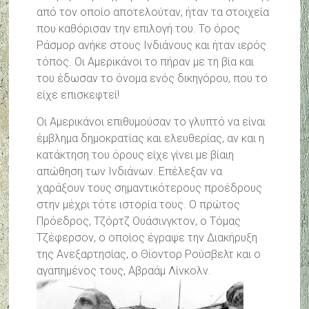
από τον οποίο αποτελούταν, ήταν τα στοιχεία
που καθόρισαν την επιλογή του. Το όρος
Ράσμορ ανήκε στους Ινδιάνους και ήταν ιερός
τόπος. Οι Αμερικάνοι το πήραν με τη βία και
του έδωσαν το όνομα ενός δικηγόρου, που το
είχε επισκεφτεί!
Οι Αμερικάνοι επιθυμούσαν το γλυπτό να είναι
έμβλημα δημοκρατίας και ελευθερίας, αν και η
κατάκτηση του όρους είχε γίνει με βίαιη
απώθηση των Ινδιάνων. Επέλεξαν να
χαράξουν τους σημαντικότερους προέδρους
στην μέχρι τότε ιστορία τους. Ο πρώτος
Πρόεδρος, Τζόρτζ Ουάσινγκτον, o Τόμας
Τζέφερσον, ο οποίος έγραψε την Διακήρυξη
της Ανεξαρτησίας, ο Θίοντορ Ρούσβελτ και ο
αγαπημένος τους, Αβραάμ Λίνκολν.