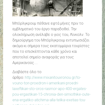
Μπόρλγκρουμ πέθανε εφτά μήνες πριν το
εμβληματικό του έργο παραδοθεί. Την
ολοκλήρωση ανέλαβε ο γιος του, Λίνκολν. Το
δημιούργημα του Μπόρλγκρουμ εντυπωσιάζει
ακόμα κι σήμερα τους εκατομμύρια τουρίστες
που το επισκέπτονται κάθε χρόνο και
αποτελεί σημείο αναφοράς για τους
Αμερικανούς....
Διαβάστε όλο το
άρθρο:
http://www.mixanitouxronou.gr/to-
vouno-ton-proedron-i-amerikani-proedri-
laxeftikan-sto-oros-rasmor-apo-400-ergates-
pou-ergastikan-15-chronia-den-simiothike-oute-
ena-ergatiko-atichima-alla-telika-exetias-tou-