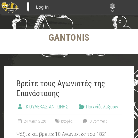
Log In
E-ME BLOGS
Skip
GANTONIS
to
content
Βρείτε τους Αγωνιστές της
Επανάστασης
ΓΚΙΟΥΛΕΚΑΣ ΑΝΤΩΝΗΣ
Παιχνίδι λέξεων
24 March 2020
Ιστορία
0 Comment
Ψάξτε και βρείτε 10 Αγωνιστές του 1821.