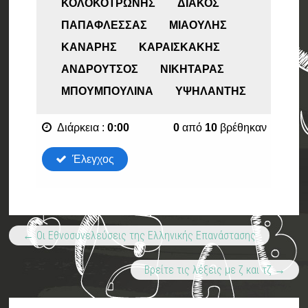
←
Οι Εθνοσυνελεύσεις της Ελληνικής Επανάστασης
Βρείτε τις λέξεις με ζ και τζ
→