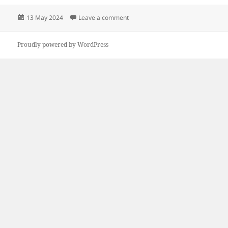
Posted
on Διατροφή
13 May 2024
Leave a comment
on
Proudly powered by WordPress