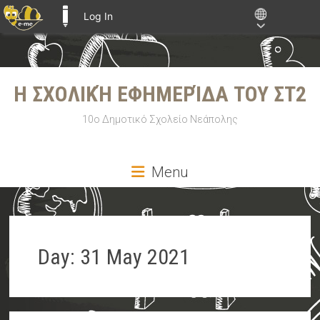
Log In
E-ME BLOGS
Skip
to
Η ΣΧΟΛΙΚΉ ΕΦΗΜΕΡΊΔΑ ΤΟΥ ΣΤ2
content
10ο Δημοτικό Σχολείο Νεάπολης
Menu
Day:
31 May 2021